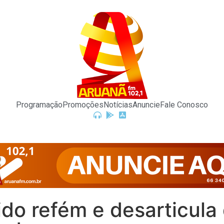
Programação
Promoções
Notícias
Anuncie
Fale Conosco
do refém e desarticula 