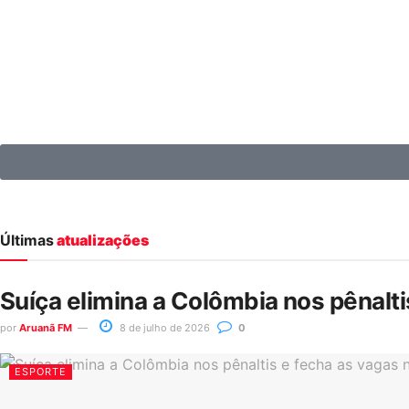
Últimas
atualizações
Suíça elimina a Colômbia nos pênalt
por
Aruanã FM
8 de julho de 2026
0
ESPORTE