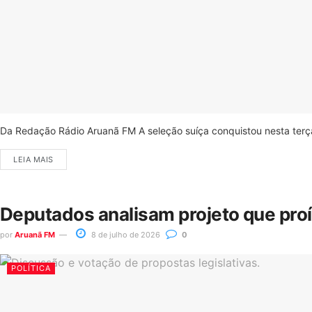
Da Redação Rádio Aruanã FM A seleção suíça conquistou nesta terça-
LEIA MAIS
Deputados analisam projeto que pro
por
Aruanã FM
8 de julho de 2026
0
POLÍTICA