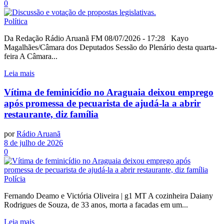
0
Política
Da Redação Rádio Aruanã FM 08/07/2026 - 17:28 Kayo
Magalhães/Câmara dos Deputados Sessão do Plenário desta quarta-
feira A Câmara...
Leia mais
Vítima de feminicídio no Araguaia deixou emprego
após promessa de pecuarista de ajudá-la a abrir
restaurante, diz família
por
Rádio Aruanã
8 de julho de 2026
0
Polícia
Fernando Deamo e Victória Oliveira | g1 MT A cozinheira Daiany
Rodrigues de Souza, de 33 anos, morta a facadas em um...
Leia mais