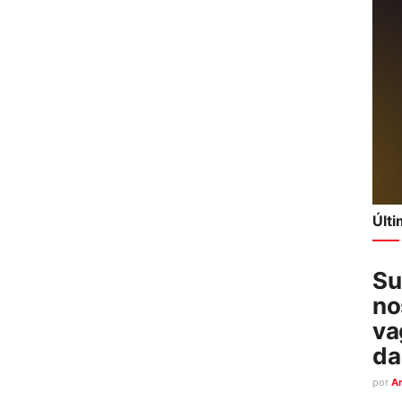
Últ
Su
no
va
da
por
A