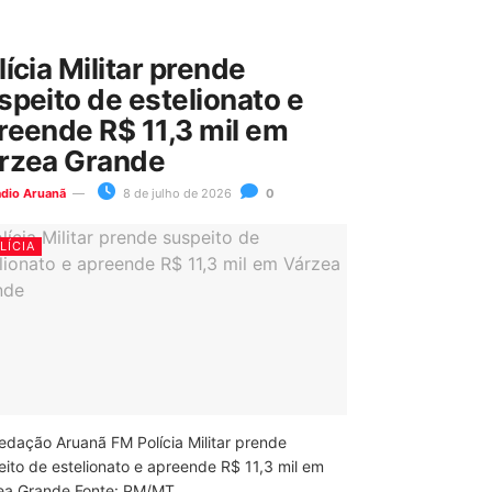
lícia Militar prende
speito de estelionato e
reende R$ 11,3 mil em
rzea Grande
ádio Aruanã
8 de julho de 2026
0
LÍCIA
edação Aruanã FM Polícia Militar prende
eito de estelionato e apreende R$ 11,3 mil em
ea Grande Fonte: PM/MT