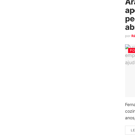
Ar
ap
pe
ab
por
R
PO
Fern
cozi
anos
LE