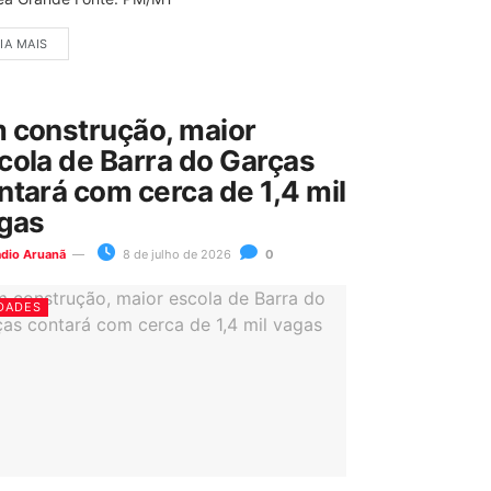
IA MAIS
 construção, maior
cola de Barra do Garças
ntará com cerca de 1,4 mil
gas
ádio Aruanã
8 de julho de 2026
0
DADES