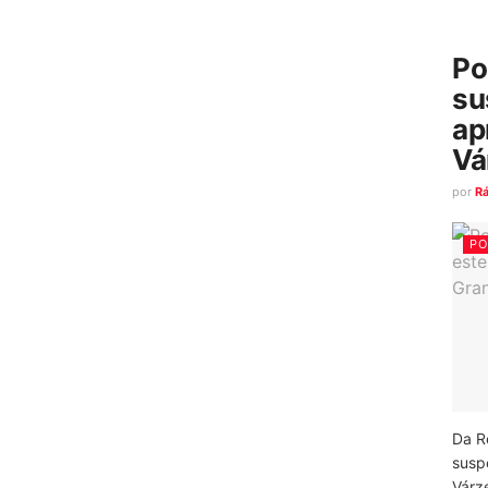
Po
su
ap
Vá
por
R
PO
Da R
susp
Várz