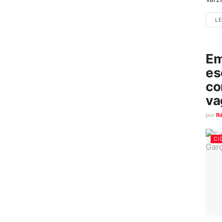
LE
Em
es
co
va
por
R
CI