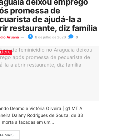
aguaia deixou emprego
ós promessa de
cuarista de ajudá-la a
rir restaurante, diz família
ádio Aruanã
8 de julho de 2026
0
LÍCIA
ando Deamo e Victória Oliveira | g1 MT A
nheira Daiany Rodrigues de Souza, de 33
, morta a facadas em um...
IA MAIS