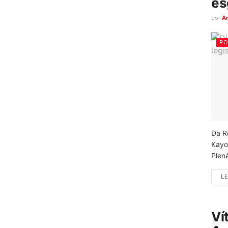
es
por
A
PO
Da R
Kayo
Plená
LE
Ví