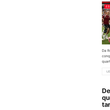
ES
Da R
conq
quart
LE
De
qu
ta