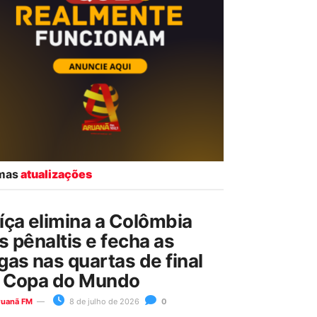
imas
atualizações
íça elimina a Colômbia
s pênaltis e fecha as
gas nas quartas de final
 Copa do Mundo
ruanã FM
8 de julho de 2026
0