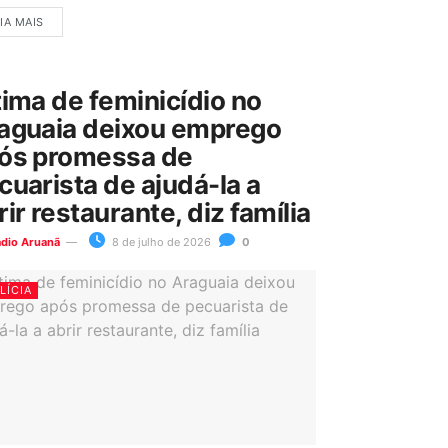
IA MAIS
tima de feminicídio no
aguaia deixou emprego
ós promessa de
cuarista de ajudá-la a
rir restaurante, diz família
ádio Aruanã
8 de julho de 2026
0
LÍCIA