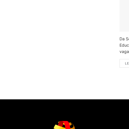
Da S
Educ
vagas
LE