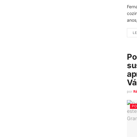
Fern
cozi
anos
LE
Po
su
ap
Vá
por
R
PO