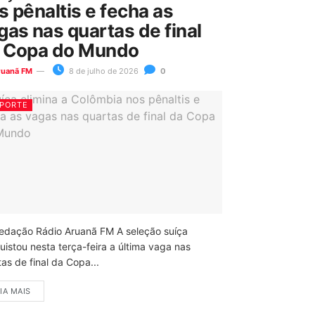
s pênaltis e fecha as
gas nas quartas de final
 Copa do Mundo
ruanã FM
8 de julho de 2026
0
PORTE
edação Rádio Aruanã FM A seleção suíça
uistou nesta terça-feira a última vaga nas
as de final da Copa...
IA MAIS