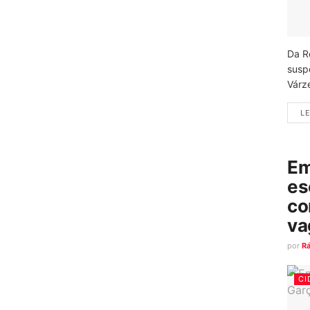
Da R
susp
Várz
LE
Em
es
co
va
por
R
CI