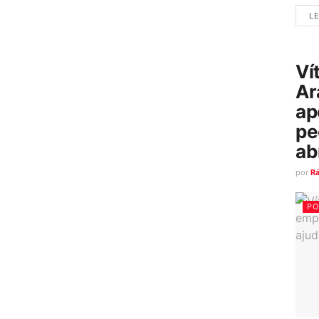
LE
Ví
Ar
ap
pe
ab
por
R
PO