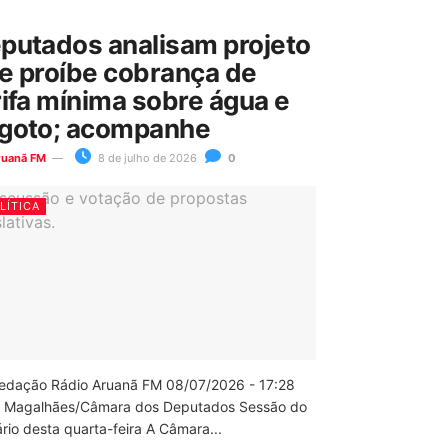
putados analisam projeto
e proíbe cobrança de
rifa mínima sobre água e
goto; acompanhe
ruanã FM
8 de julho de 2026
0
LÍTICA
edação Rádio Aruanã FM 08/07/2026 - 17:28
 Magalhães/Câmara dos Deputados Sessão do
rio desta quarta-feira A Câmara...