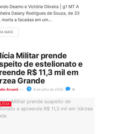
ando Deamo e Victória Oliveira | g1 MT A
nheira Daiany Rodrigues de Souza, de 33
, morta a facadas em um...
IA MAIS
lícia Militar prende
speito de estelionato e
reende R$ 11,3 mil em
rzea Grande
ádio Aruanã
8 de julho de 2026
0
LÍCIA