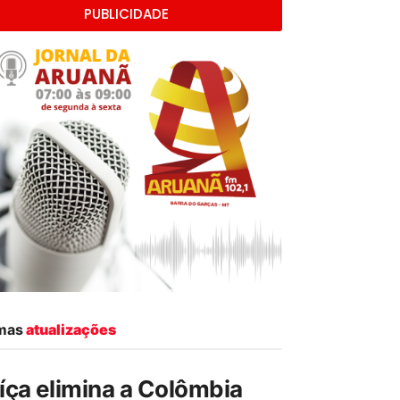
PUBLICIDADE
imas
atualizações
íça elimina a Colômbia