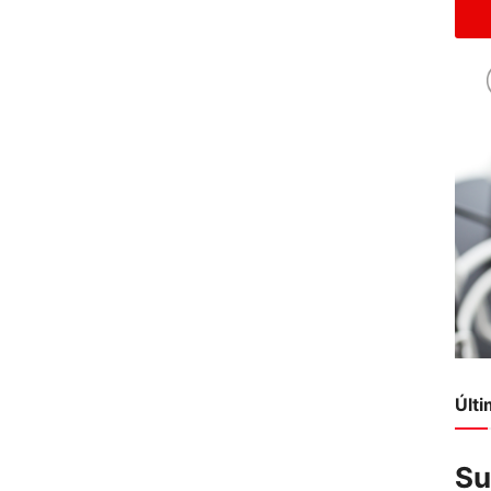
Últ
Su