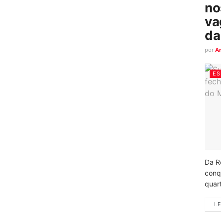
no
va
da
por
A
ES
Da R
conq
quart
LE