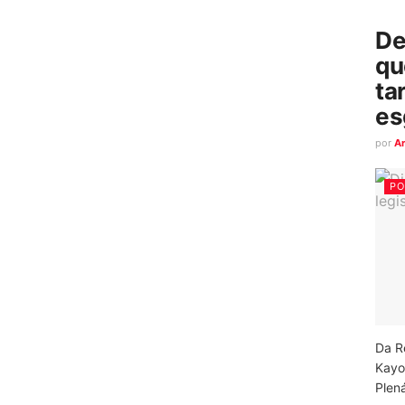
De
qu
ta
es
por
A
PO
Da R
Kayo
Plená