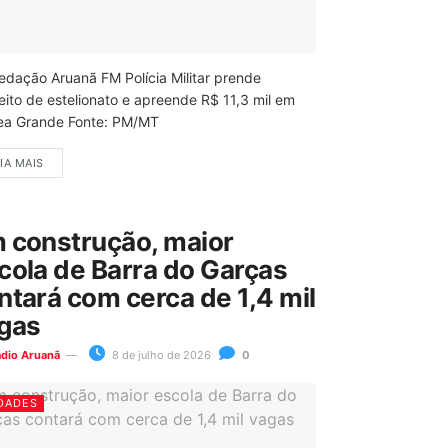
edação Aruanã FM Polícia Militar prende
eito de estelionato e apreende R$ 11,3 mil em
ea Grande Fonte: PM/MT
IA MAIS
 construção, maior
cola de Barra do Garças
ntará com cerca de 1,4 mil
gas
ádio Aruanã
8 de julho de 2026
0
DADES