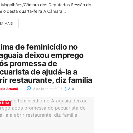
 Magalhães/Câmara dos Deputados Sessão do
rio desta quarta-feira A Câmara...
IA MAIS
tima de feminicídio no
aguaia deixou emprego
ós promessa de
cuarista de ajudá-la a
rir restaurante, diz família
ádio Aruanã
8 de julho de 2026
0
LÍCIA