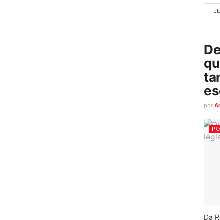
LE
De
qu
ta
es
por
A
PO
Da R