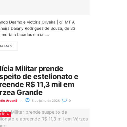
ando Deamo e Victória Oliveira | g1 MT A
nheira Daiany Rodrigues de Souza, de 33
, morta a facadas em um...
IA MAIS
lícia Militar prende
speito de estelionato e
reende R$ 11,3 mil em
rzea Grande
ádio Aruanã
8 de julho de 2026
0
LÍCIA