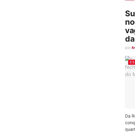
Su
no
va
da
por
A
ES
Da R
conq
quart