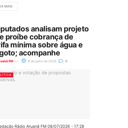
IA MAIS
putados analisam projeto
e proíbe cobrança de
rifa mínima sobre água e
goto; acompanhe
ruanã FM
8 de julho de 2026
0
LÍTICA
edação Rádio Aruanã FM 08/07/2026 - 17:28