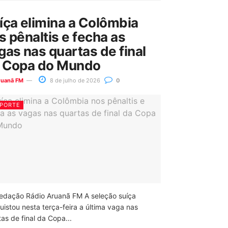
íça elimina a Colômbia
s pênaltis e fecha as
gas nas quartas de final
 Copa do Mundo
ruanã FM
8 de julho de 2026
0
PORTE
edação Rádio Aruanã FM A seleção suíça
uistou nesta terça-feira a última vaga nas
as de final da Copa...