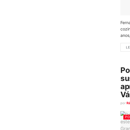
Fern
cozi
anos
LE
Po
su
ap
Vá
por
R
PO