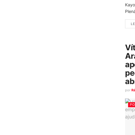
Kayo
Plená
LE
Ví
Ar
ap
pe
ab
por
R
PO