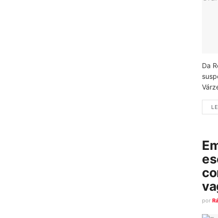
Da R
susp
Várz
LE
Em
es
co
va
por
R