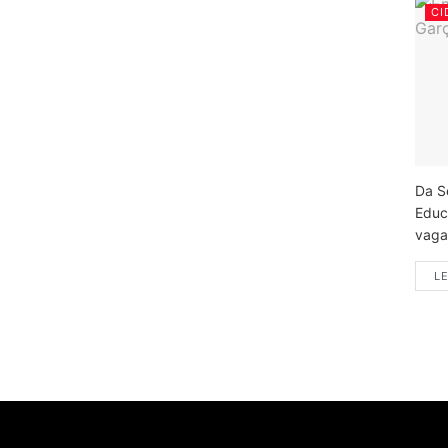
CI
Da S
Educ
vagas
LE