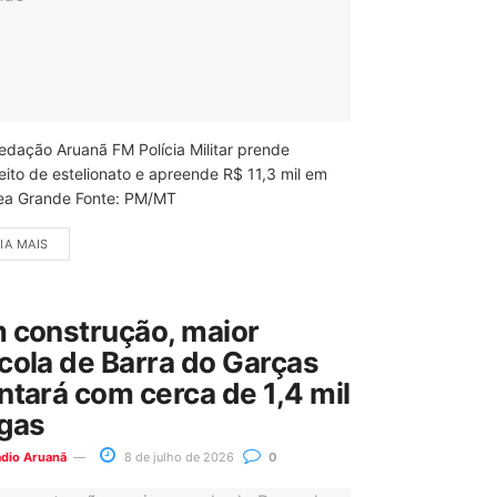
edação Aruanã FM Polícia Militar prende
eito de estelionato e apreende R$ 11,3 mil em
ea Grande Fonte: PM/MT
IA MAIS
 construção, maior
cola de Barra do Garças
ntará com cerca de 1,4 mil
gas
ádio Aruanã
8 de julho de 2026
0