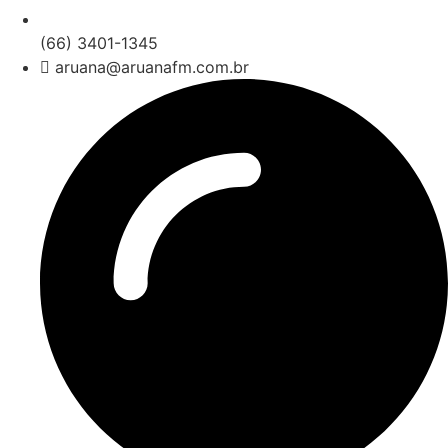
(66) 3401-1345
aruana@aruanafm.com.br