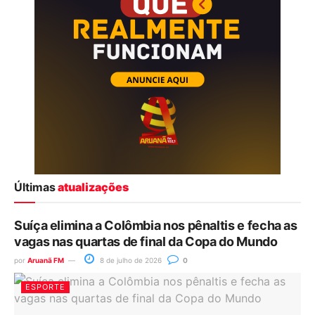
Últimas
atualizações
Suíça elimina a Colômbia nos pênaltis e fecha as
vagas nas quartas de final da Copa do Mundo
por
Aruanã FM
8 de julho de 2026
0
ESPORTE