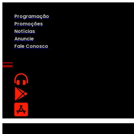
Ir
para
o
Programação
conteúdo
Promoções
Notícias
Anuncie
Fale Conosco