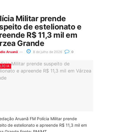
lícia Militar prende
speito de estelionato e
reende R$ 11,3 mil em
rzea Grande
ádio Aruanã
8 de julho de 2026
0
LÍCIA
edação Aruanã FM Polícia Militar prende
eito de estelionato e apreende R$ 11,3 mil em
ea Grande Fonte: PM/MT