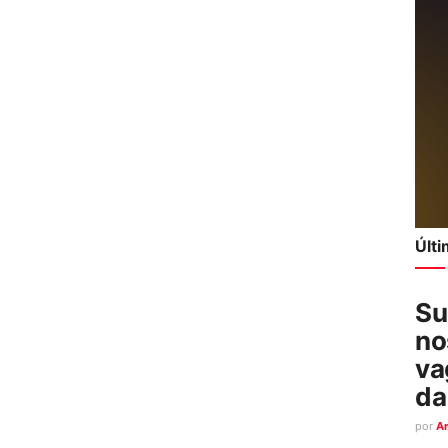
Últ
Su
no
va
da
por
A