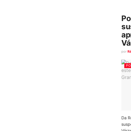
Po
su
ap
Vá
por
R
PO
Da R
susp
Várz