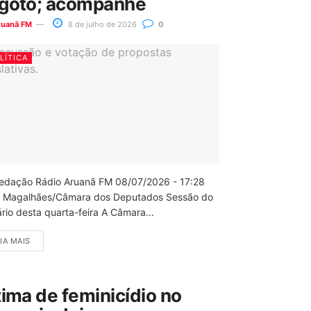
goto; acompanhe
ruanã FM
8 de julho de 2026
0
LÍTICA
edação Rádio Aruanã FM 08/07/2026 - 17:28
 Magalhães/Câmara dos Deputados Sessão do
rio desta quarta-feira A Câmara...
IA MAIS
tima de feminicídio no