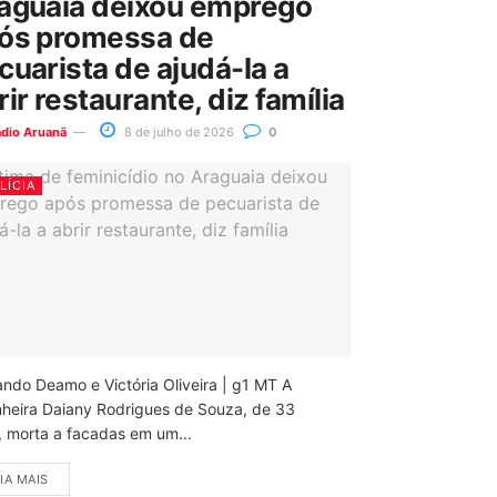
aguaia deixou emprego
ós promessa de
cuarista de ajudá-la a
rir restaurante, diz família
ádio Aruanã
8 de julho de 2026
0
LÍCIA
ando Deamo e Victória Oliveira | g1 MT A
nheira Daiany Rodrigues de Souza, de 33
, morta a facadas em um...
IA MAIS