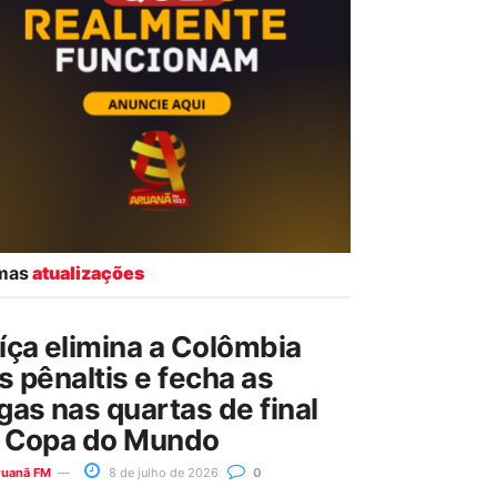
imas
atualizações
íça elimina a Colômbia
s pênaltis e fecha as
gas nas quartas de final
 Copa do Mundo
ruanã FM
8 de julho de 2026
0