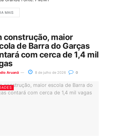
IA MAIS
 construção, maior
cola de Barra do Garças
ntará com cerca de 1,4 mil
gas
ádio Aruanã
8 de julho de 2026
0
DADES