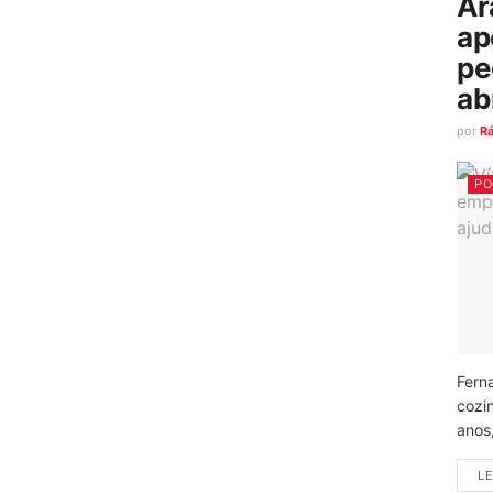
Ar
ap
pe
ab
por
R
PO
Fern
cozi
anos
LE