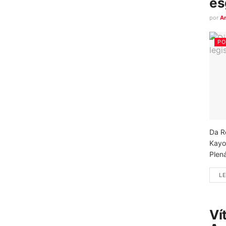
es
por
A
PO
Da R
Kayo
Plená
LE
Ví