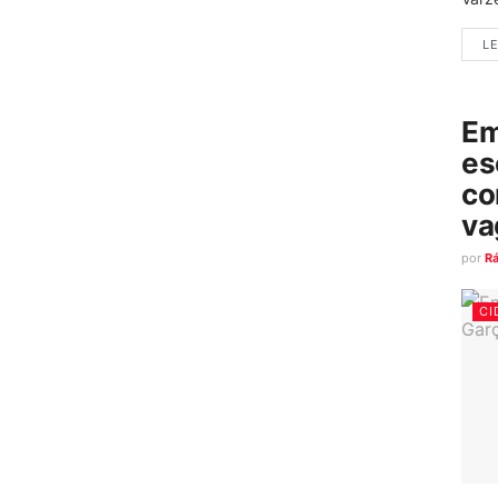
LE
Em
es
co
va
por
R
CI