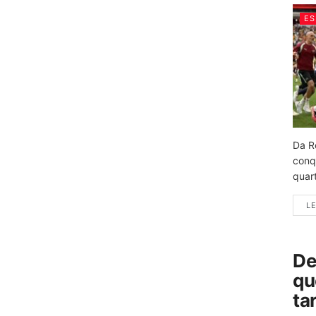
ES
Da R
conq
quart
LE
De
qu
ta