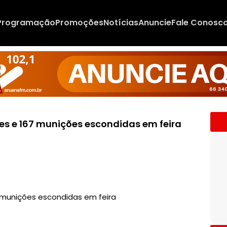
Programação
Promoções
Notícias
Anuncie
Fale Conosc
eres e 167 munições escondidas em feira
67 munições escondidas em feira