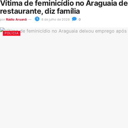
Vítima de feminicídio no Araguaia d
restaurante, diz família
por
Rádio Aruanã
8 de julho de 2026
0
POLÍCIA