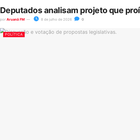
Deputados analisam projeto que pro
por
Aruanã FM
8 de julho de 2026
0
POLÍTICA