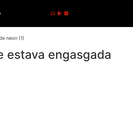
o
ue estava engasgada