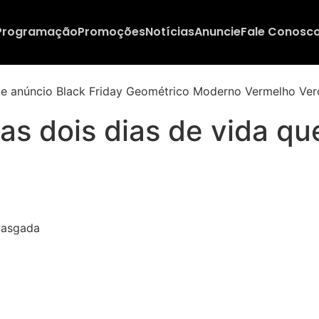
Programação
Promoções
Notícias
Anuncie
Fale Conosc
as dois dias de vida q
gasgada