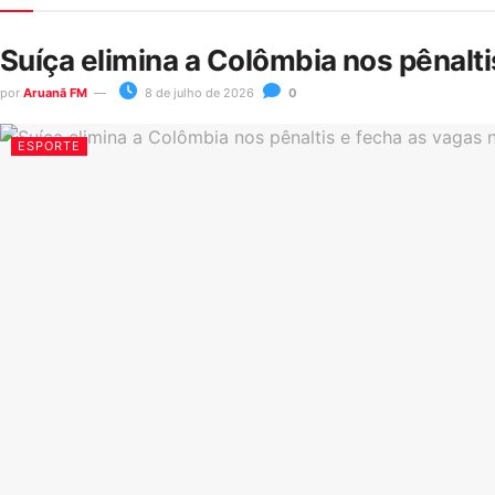
Suíça elimina a Colômbia nos pênalt
por
Aruanã FM
8 de julho de 2026
0
ESPORTE