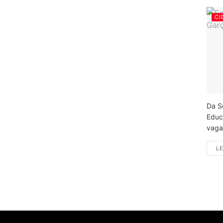
CI
Da S
Educ
vagas
LE