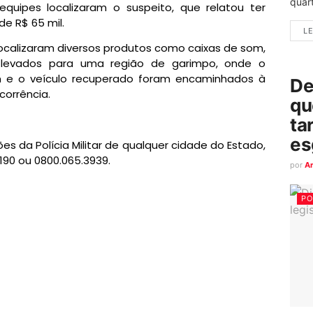
quart
quipes localizaram o suspeito, que relatou ter
de R$ 65 mil.
LE
s localizaram diversos produtos como caixas de som,
am levados para uma região de garimpo, onde o
m e o veículo recuperado foram encaminhados à
De
corrência.
qu
ta
es
s da Polícia Militar de qualquer cidade do Estado,
 190 ou 0800.065.3939.
por
A
PO