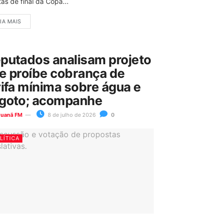
as de final da Copa...
IA MAIS
putados analisam projeto
e proíbe cobrança de
rifa mínima sobre água e
goto; acompanhe
ruanã FM
8 de julho de 2026
0
LÍTICA