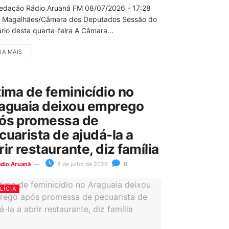
edação Rádio Aruanã FM 08/07/2026 - 17:28
 Magalhães/Câmara dos Deputados Sessão do
rio desta quarta-feira A Câmara...
IA MAIS
tima de feminicídio no
aguaia deixou emprego
ós promessa de
cuarista de ajudá-la a
rir restaurante, diz família
ádio Aruanã
8 de julho de 2026
0
LÍCIA