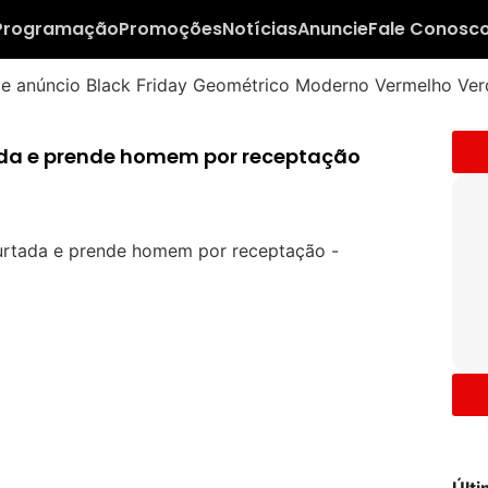
Programação
Promoções
Notícias
Anuncie
Fale Conosc
da e prende homem por receptação
Últ