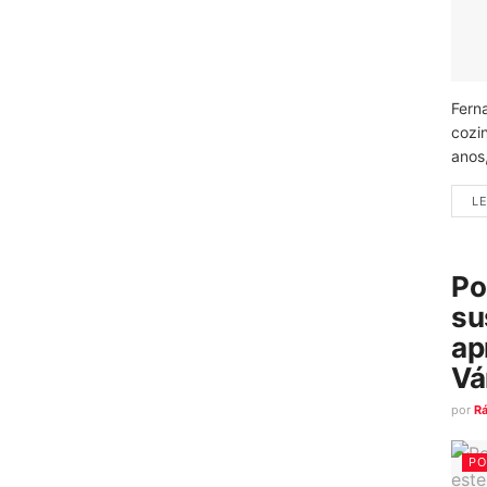
Fern
cozi
anos
LE
Po
su
ap
Vá
por
R
PO