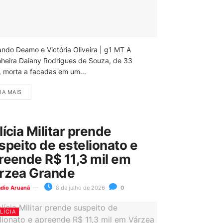
ando Deamo e Victória Oliveira | g1 MT A
nheira Daiany Rodrigues de Souza, de 33
, morta a facadas em um...
IA MAIS
lícia Militar prende
speito de estelionato e
reende R$ 11,3 mil em
rzea Grande
ádio Aruanã
8 de julho de 2026
0
LÍCIA