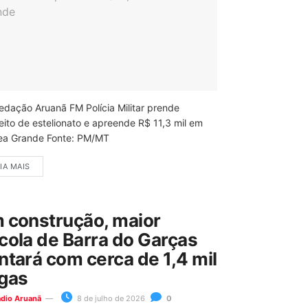
edação Aruanã FM Polícia Militar prende
eito de estelionato e apreende R$ 11,3 mil em
ea Grande Fonte: PM/MT
IA MAIS
 construção, maior
cola de Barra do Garças
ntará com cerca de 1,4 mil
gas
ádio Aruanã
8 de julho de 2026
0