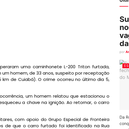
Su
no
va
da
por
A
ES
ecuperaram uma caminhonete L-200 Triton furtada,
m um homem, de 33 anos, suspeito por receptação
 km de Cuiabá). O crime ocorreu no último dia 5,
ocorrência, um homem relatou que estacionou o
esqueceu a chave na ignição. Ao retornar, o carro
Da R
litares, com apoio do Grupo Especial de Fronteira
conq
 de que o carro furtado foi identificado na Rua