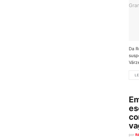
Da R
susp
Várz
LE
Em
es
co
va
por
R