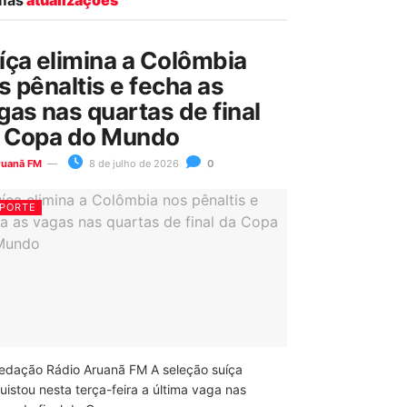
íça elimina a Colômbia
s pênaltis e fecha as
gas nas quartas de final
 Copa do Mundo
ruanã FM
8 de julho de 2026
0
PORTE
edação Rádio Aruanã FM A seleção suíça
uistou nesta terça-feira a última vaga nas