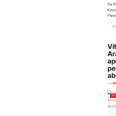
Da R
Kayo
Plená
LE
Ví
Ar
ap
pe
ab
por
R
PO