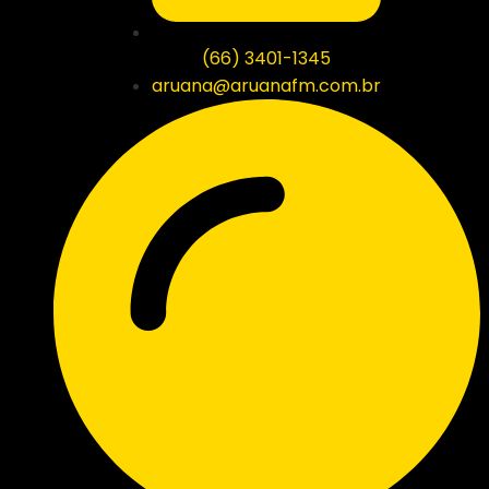
(66) 3401-1345
aruana@aruanafm.com.br