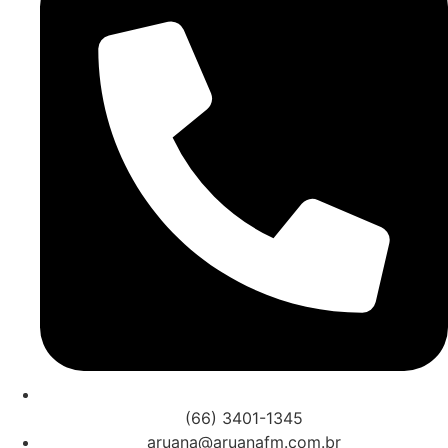
(66) 3401-1345
aruana@aruanafm.com.br