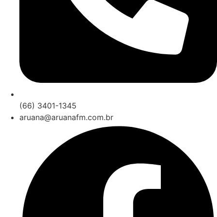
(66) 3401-1345
aruana@aruanafm.com.br