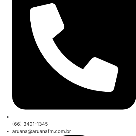
(66) 3401-1345
aruana@aruanafm.com.br