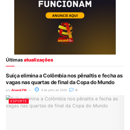
Últimas
atualizações
Suíça elimina a Colômbia nos pênaltis e fecha as
vagas nas quartas de final da Copa do Mundo
por
Aruanã FM
8 de julho de 2026
0
ESPORTE