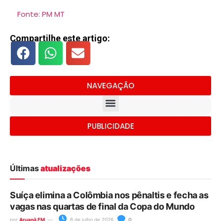
Fonte: PM MT
Compartilhe este artigo:
NAVEGAÇÃO
PUBLICIDADE
Últimas
atualizações
Suíça elimina a Colômbia nos pênaltis e fecha as
vagas nas quartas de final da Copa do Mundo
por
Aruanã FM
8 de julho de 2026
0