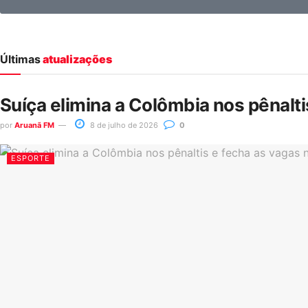
Últimas
atualizações
Suíça elimina a Colômbia nos pênalt
por
Aruanã FM
8 de julho de 2026
0
ESPORTE