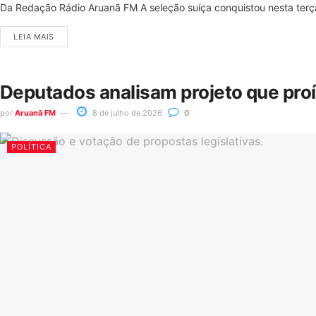
Da Redação Rádio Aruanã FM A seleção suíça conquistou nesta terça-
LEIA MAIS
Deputados analisam projeto que pro
por
Aruanã FM
8 de julho de 2026
0
POLÍTICA