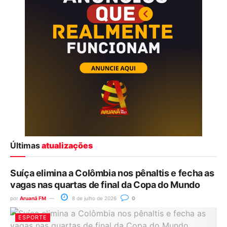
Últimas
atualizações
Suíça elimina a Colômbia nos pênaltis e fecha as
vagas nas quartas de final da Copa do Mundo
por
Aruanã FM
8 de julho de 2026
0
ESPORTE