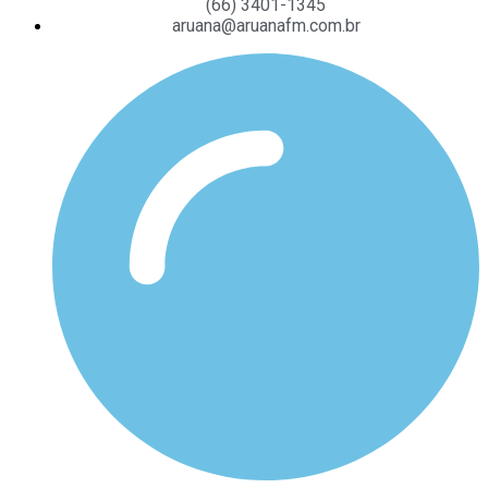
(66) 3401-1345
aruana@aruanafm.com.br