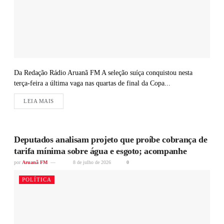
Da Redação Rádio Aruanã FM A seleção suíça conquistou nesta
terça-feira a última vaga nas quartas de final da Copa...
LEIA MAIS
Deputados analisam projeto que proíbe cobrança de
tarifa mínima sobre água e esgoto; acompanhe
por
Aruanã FM
8 de julho de 2026
0
POLÍTICA