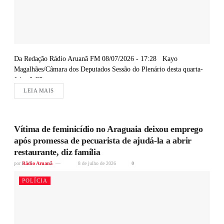
Da Redação Rádio Aruanã FM 08/07/2026 - 17:28 Kayo
Magalhães/Câmara dos Deputados Sessão do Plenário desta quarta-
feira A Câmara...
LEIA MAIS
Vítima de feminicídio no Araguaia deixou emprego
após promessa de pecuarista de ajudá-la a abrir
restaurante, diz família
por
Rádio Aruanã
8 de julho de 2026
0
POLÍCIA