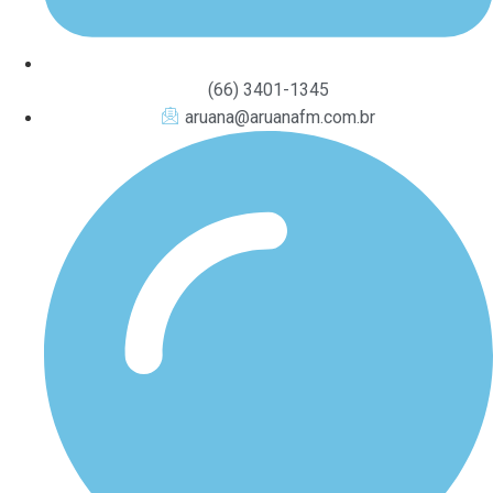
(66) 3401-1345
aruana@aruanafm.com.br