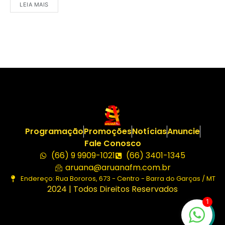
LEIA MAIS
Programação
Promoções
Notícias
Anuncie
Fale Conosco
(66) 9 9909-1021
(66) 3401-1345
aruana@aruanafm.com.br
Endereço: Rua Bororos, 673 - Centro - Barra do Garças / MT
2024 | Todos Direitos Reservados
1