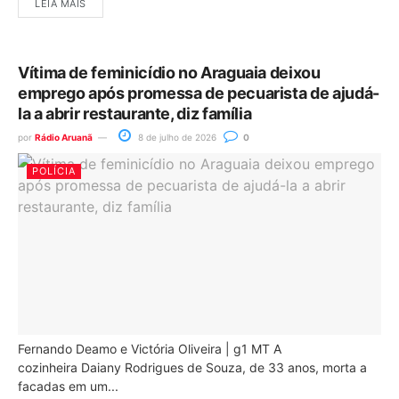
LEIA MAIS
Vítima de feminicídio no Araguaia deixou
emprego após promessa de pecuarista de ajudá-
la a abrir restaurante, diz família
por
Rádio Aruanã
8 de julho de 2026
0
POLÍCIA
Fernando Deamo e Victória Oliveira | g1 MT A
cozinheira Daiany Rodrigues de Souza, de 33 anos, morta a
facadas em um...