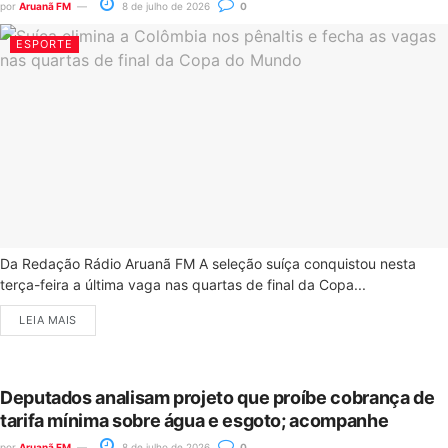
por
Aruanã FM
8 de julho de 2026
0
ESPORTE
Da Redação Rádio Aruanã FM A seleção suíça conquistou nesta
terça-feira a última vaga nas quartas de final da Copa...
LEIA MAIS
Deputados analisam projeto que proíbe cobrança de
tarifa mínima sobre água e esgoto; acompanhe
por
Aruanã FM
8 de julho de 2026
0