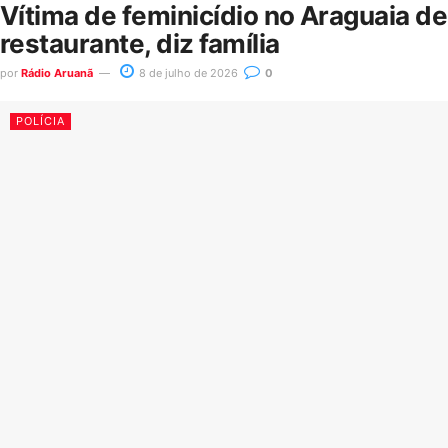
Vítima de feminicídio no Araguaia d
restaurante, diz família
por
Rádio Aruanã
8 de julho de 2026
0
POLÍCIA