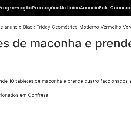
Programação
Promoções
Notícias
Anuncie
Fale Conosc
es de maconha e prende
cionados em Confresa