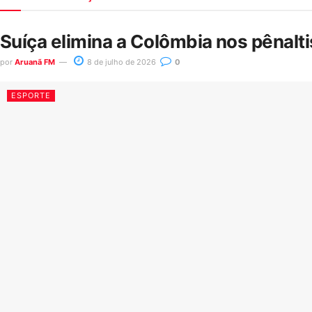
Suíça elimina a Colômbia nos pênalt
por
Aruanã FM
8 de julho de 2026
0
ESPORTE