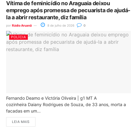
Vítima de feminicídio no Araguaia deixou
emprego após promessa de pecuarista de ajudá-
la a abrir restaurante, diz família
por
Rádio Aruanã
8 de julho de 2026
0
POLÍCIA
Fernando Deamo e Victória Oliveira | g1 MT A
cozinheira Daiany Rodrigues de Souza, de 33 anos, morta a
facadas em um...
LEIA MAIS