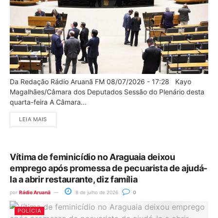
Da Redação Rádio Aruanã FM 08/07/2026 - 17:28 Kayo
Magalhães/Câmara dos Deputados Sessão do Plenário desta
quarta-feira A Câmara...
LEIA MAIS
Vítima de feminicídio no Araguaia deixou
emprego após promessa de pecuarista de ajudá-
la a abrir restaurante, diz família
por
Rádio Aruanã
8 de julho de 2026
0
POLÍCIA