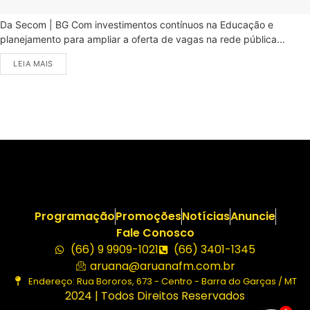
Da Secom | BG Com investimentos contínuos na Educação e
planejamento para ampliar a oferta de vagas na rede pública...
LEIA MAIS
Programação
Promoções
Notícias
Anuncie
Fale Conosco
(66) 9 9909-1021
(66) 3401-1345
aruana@aruanafm.com.br
Endereço: Rua Bororos, 673 - Centro - Barra do Garças / MT
2024 | Todos Direitos Reservados