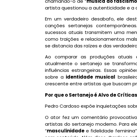
chamando-o de “
música do fascismo 
artista questionou a autenticidade e a
Em um verdadeiro desabafo, ele de
canções sertanejas contemporâneas
sucessos atuais transmitem uma mensa
como traições e relacionamentos mals
se distancia das raízes e das verdadeir
Ao comparar as produções atuais c
atualmente o sertanejo se transfor
influências estrangeiras. Essas opi
sobre a
identidade musical
brasile
crescente entre artistas que buscam pr
Por que o Sertanejo é Alvo de Crítica
Pedro Cardoso expõe inquietações sobre
O ator fez um comentário provocativ
artistas do sertanejo moderno. Para el
“
masculinidade
e fidelidade feminin