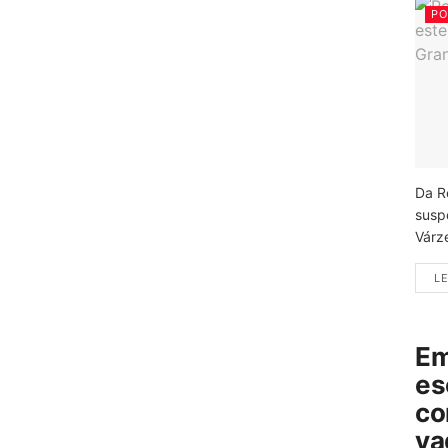
PO
Da R
susp
Várz
LE
Em
es
co
va