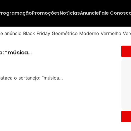
Programação
Promoções
Notícias
Anuncie
Fale Conosc
o: “música…