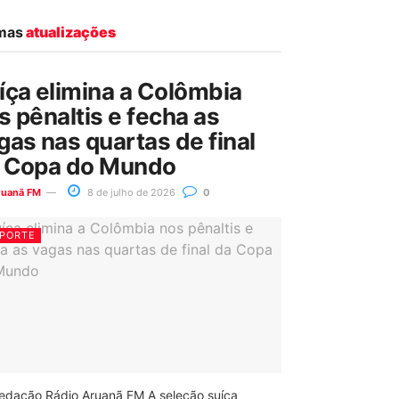
imas
atualizações
íça elimina a Colômbia
s pênaltis e fecha as
gas nas quartas de final
 Copa do Mundo
ruanã FM
8 de julho de 2026
0
PORTE
edação Rádio Aruanã FM A seleção suíça