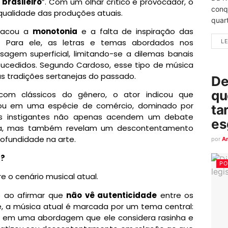
brasileiro
”. Com um olhar crítico e provocador, o
conq
 qualidade das produções atuais.
quart
stacou a
monotonia
e a falta de inspiração das
. Para ele, as letras e temas abordados nos
LE
gem superficial, limitando-se a dilemas banais
ucedidos. Segundo Cardoso, esse tipo de música
as tradições sertanejas do passado.
De
qu
om clássicos do gênero, o ator indicou que
mou em uma espécie de comércio, dominado por
ta
niões instigantes não apenas acendem um debate
es
ira, mas também revelam um descontentamento
ofundidade na arte.
por
A
s?
PO
 o cenário musical atual.
o ao afirmar que
não vê autenticidade
entre os
e, a música atual é marcada por um tema central:
a” em uma abordagem que ele considera rasinha e