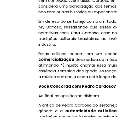
sem conteúdo. Além disso, Cardoso en
considera uma banalização dos temas 
não têm outras histórias ou experiência
Em defesa do sertanejo como um todo, e
Ary Barroso, ressaltando que esses 
narrativas ricas. Para Cardoso, essa n
tradições culturais brasileiras, ao i
indústria.
Essas críticas ecoam em um cenár
comercialização
desmedida da música.
afirmando: “É injusto chamar essa músi
essência, tem sido deturpado. As reaç
a música sertaneja ainda está longe de
Você Concorda com Pedro Cardoso?
Ao final, as opiniões se dividem.
A crítica de Pedro Cardoso ao sertanejo
gênero e a
autenticidade artística
tradições, por outro é preciso consider