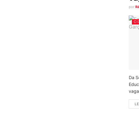
por
R
CI
Da S
Educ
vagas
LE