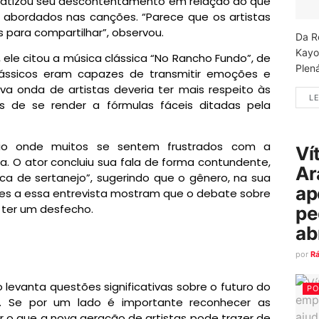
fatizou seu descontentamento em relação ao que
abordados nas canções. “Parece que os artistas
s para compartilhar”, observou.
Da R
Kayo
le citou a música clássica “No Rancho Fundo”, de
Plená
clássicos eram capazes de transmitir emoções e
ova onda de artistas deveria ter mais respeito às
LE
nvés de se render a fórmulas fáceis ditadas pela
io onde muitos se sentem frustrados com a
Ví
 O ator concluiu sua fala de forma contundente,
Ar
ca de sertanejo”, sugerindo que o gênero, na sua
ap
ões a essa entrevista mostram que o debate sobre
 ter um desfecho.
pe
ab
por
R
 levanta questões significativas sobre o futuro do
PO
. Se por um lado é importante reconhecer as
ar o que a nova geração de artistas pode trazer de