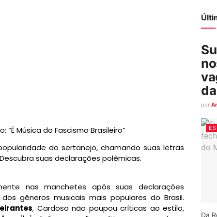
Últ
Su
no
va
da
por
A
ES
 “É Música do Fascismo Brasileiro”
popularidade do sertanejo, chamando suas letras
. Descubra suas declarações polêmicas.
ente nas manchetes após suas declarações
 dos gêneros musicais mais populares do Brasil.
eirantes
, Cardoso não poupou críticas ao estilo,
Da R