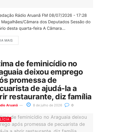
edação Rádio Aruanã FM 08/07/2026 - 17:28
 Magalhães/Câmara dos Deputados Sessão do
rio desta quarta-feira A Câmara...
IA MAIS
tima de feminicídio no
aguaia deixou emprego
ós promessa de
cuarista de ajudá-la a
rir restaurante, diz família
ádio Aruanã
8 de julho de 2026
0
LÍCIA