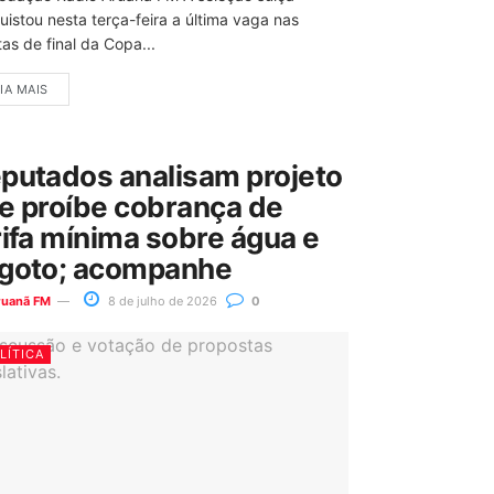
uistou nesta terça-feira a última vaga nas
as de final da Copa...
IA MAIS
putados analisam projeto
e proíbe cobrança de
rifa mínima sobre água e
goto; acompanhe
ruanã FM
8 de julho de 2026
0
LÍTICA