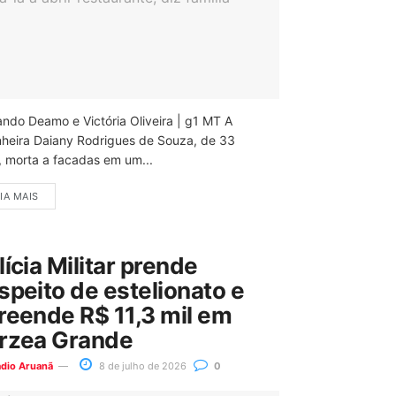
ando Deamo e Victória Oliveira | g1 MT A
nheira Daiany Rodrigues de Souza, de 33
, morta a facadas em um...
IA MAIS
lícia Militar prende
speito de estelionato e
reende R$ 11,3 mil em
rzea Grande
ádio Aruanã
8 de julho de 2026
0