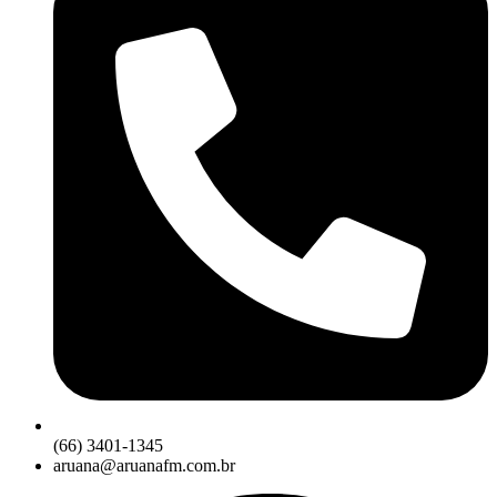
(66) 3401-1345
aruana@aruanafm.com.br