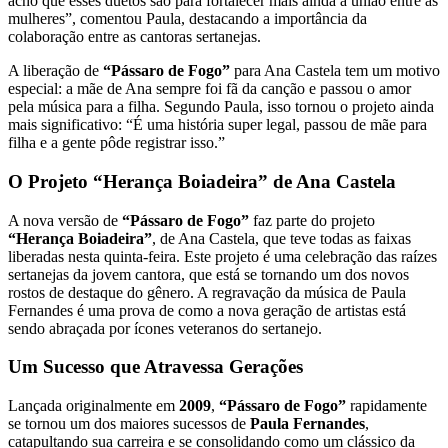
acho que esses duetos são para fortalecer mais ainda a união entre as
mulheres”, comentou Paula, destacando a importância da
colaboração entre as cantoras sertanejas.
A liberação de
“Pássaro de Fogo”
para Ana Castela tem um motivo
especial: a mãe de Ana sempre foi fã da canção e passou o amor
pela música para a filha. Segundo Paula, isso tornou o projeto ainda
mais significativo: “É uma história super legal, passou de mãe para
filha e a gente pôde registrar isso.”
O Projeto “Herança Boiadeira” de Ana Castela
A nova versão de
“Pássaro de Fogo”
faz parte do projeto
“Herança Boiadeira”
, de Ana Castela, que teve todas as faixas
liberadas nesta quinta-feira. Este projeto é uma celebração das raízes
sertanejas da jovem cantora, que está se tornando um dos novos
rostos de destaque do gênero. A regravação da música de Paula
Fernandes é uma prova de como a nova geração de artistas está
sendo abraçada por ícones veteranos do sertanejo.
Um Sucesso que Atravessa Gerações
Lançada originalmente em
2009
,
“Pássaro de Fogo”
rapidamente
se tornou um dos maiores sucessos de
Paula Fernandes
,
catapultando sua carreira e se consolidando como um clássico da