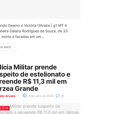
ando Deamo e Victória Oliveira | g1 MT A
nheira Daiany Rodrigues de Souza, de 33
, morta a facadas em um...
IA MAIS
lícia Militar prende
speito de estelionato e
reende R$ 11,3 mil em
rzea Grande
ádio Aruanã
8 de julho de 2026
0
LÍCIA