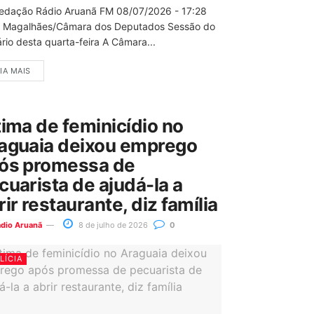
edação Rádio Aruanã FM 08/07/2026 - 17:28
 Magalhães/Câmara dos Deputados Sessão do
rio desta quarta-feira A Câmara...
IA MAIS
tima de feminicídio no
aguaia deixou emprego
ós promessa de
cuarista de ajudá-la a
rir restaurante, diz família
ádio Aruanã
8 de julho de 2026
0
LÍCIA