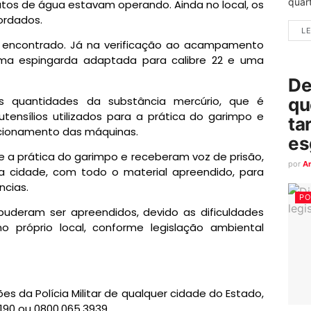
quart
tos de água estavam operando. Ainda no local, os
ordados.
LE
foi encontrado. Já na verificação ao acampamento
uma espingarda adaptada para calibre 22 e uma
De
 quantidades da substância mercúrio, que é
qu
ensílios utilizados para a prática do garimpo e
ta
ncionamento das máquinas.
es
 a prática do garimpo e receberam voz de prisão,
por
A
a cidade, com todo o material apreendido, para
ncias.
PO
uderam ser apreendidos, devido as dificuldades
o próprio local, conforme legislação ambiental
s da Polícia Militar de qualquer cidade do Estado,
 190 ou 0800.065.3939.