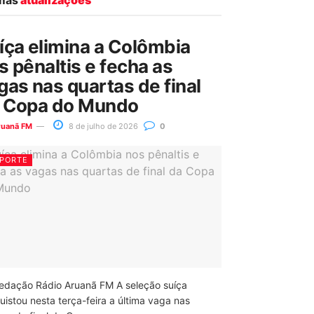
íça elimina a Colômbia
s pênaltis e fecha as
gas nas quartas de final
 Copa do Mundo
ruanã FM
8 de julho de 2026
0
PORTE
edação Rádio Aruanã FM A seleção suíça
uistou nesta terça-feira a última vaga nas