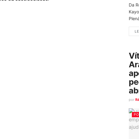
Da R
Kayo
Plená
LE
Ví
Ar
ap
pe
ab
por
R
PO