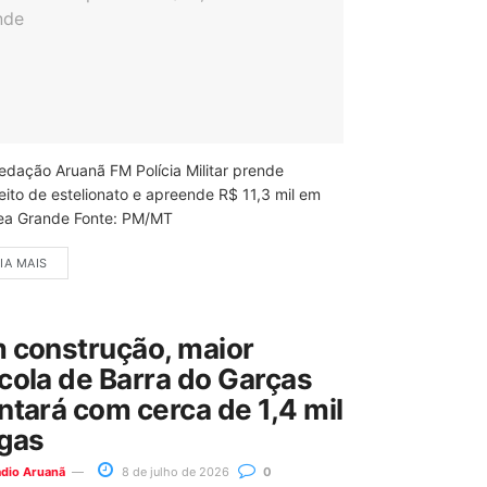
edação Aruanã FM Polícia Militar prende
eito de estelionato e apreende R$ 11,3 mil em
ea Grande Fonte: PM/MT
IA MAIS
 construção, maior
cola de Barra do Garças
ntará com cerca de 1,4 mil
gas
ádio Aruanã
8 de julho de 2026
0