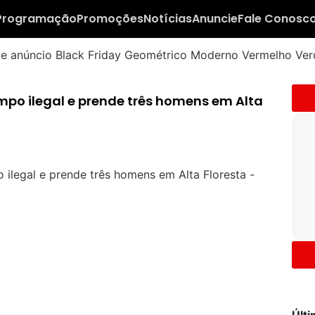
Programação
Promoções
Notícias
Anuncie
Fale Conosc
mpo ilegal e prende três homens em Alta
Últ