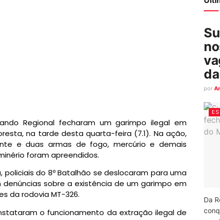
Su
no
va
da
por
A
ES
mando Regional fecharam um garimpo ilegal em
resta, na tarde desta quarta-feira (7.1). Na ação,
nte e duas armas de fogo, mercúrio e demais
 minério foram apreendidos.
 policiais do 8º Batalhão se deslocaram para uma
m denúncias sobre a existência de um garimpo em
es da rodovia MT-326.
Da R
conq
constataram o funcionamento da extração ilegal de