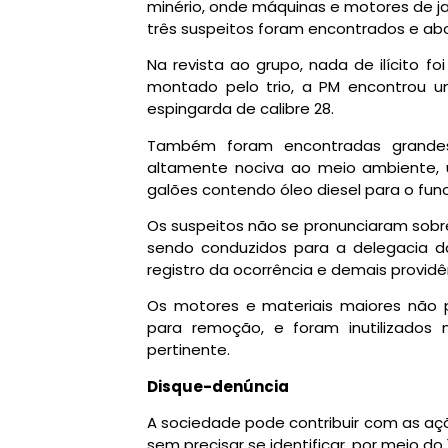
minério, onde máquinas e motores de ja
três suspeitos foram encontrados e ab
Na revista ao grupo, nada de ilícito 
montado pelo trio, a PM encontrou 
espingarda de calibre 28.
Também foram encontradas grandes
altamente nociva ao meio ambiente, ut
galões contendo óleo diesel para o fu
Os suspeitos não se pronunciaram sobre
sendo conduzidos para a delegacia d
registro da ocorrência e demais providê
Os motores e materiais maiores não p
para remoção, e foram inutilizados n
pertinente.
Disque-denúncia
A sociedade pode contribuir com as açõe
sem precisar se identificar, por meio do