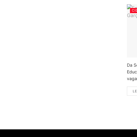
CI
Da S
Educ
vagas
LE