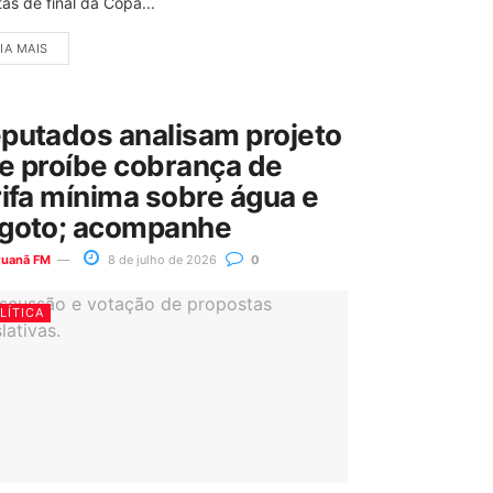
as de final da Copa...
IA MAIS
putados analisam projeto
e proíbe cobrança de
rifa mínima sobre água e
goto; acompanhe
ruanã FM
8 de julho de 2026
0
LÍTICA