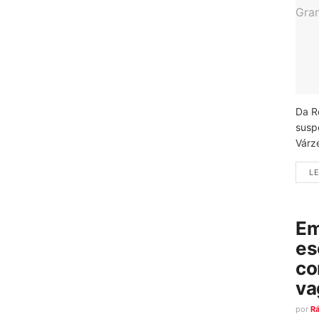
Da R
susp
Várz
LE
Em
es
co
va
por
R