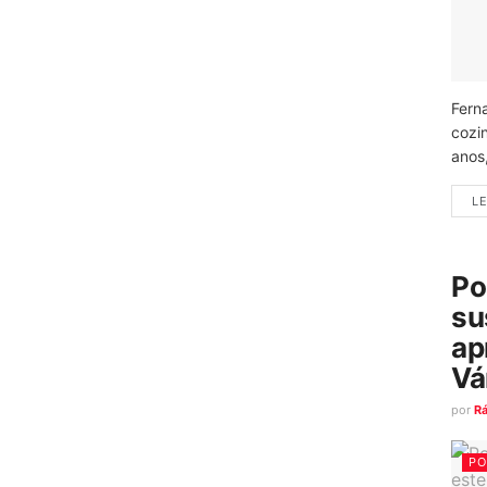
Fern
cozi
anos
LE
Po
su
ap
Vá
por
R
PO