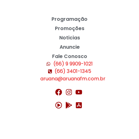
Programação
Promoções
Noticias
Anuncie
Fale Conosco
(66) 9 9909-1021
(66) 3401-1345
aruana@aruanafm.com.br
m güncel giriş
casibom giriş
casibom
casibom güncel giriş