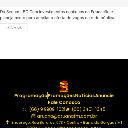
Da Secom | BG Com investimentos contínuos na Educação e
planejamento para ampliar a oferta de vagas na rede pública...
LEIA MAIS
Programação
Promoções
Notícias
Anuncie
Fale Conosco
(66) 9 9909-1021
(66) 3401-1345
aruana@aruanafm.com.br
Endereço: Rua Bororos, 673 - Centro - Barra do Garças / MT