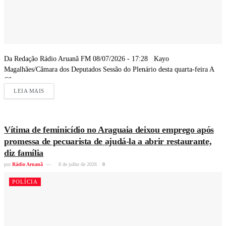
Da Redação Rádio Aruanã FM 08/07/2026 - 17:28 Kayo
Magalhães/Câmara dos Deputados Sessão do Plenário desta quarta-feira A
Câmara...
LEIA MAIS
Vítima de feminicídio no Araguaia deixou emprego após
promessa de pecuarista de ajudá-la a abrir restaurante,
diz família
por
Rádio Aruanã
8 de julho de 2026
0
POLÍCIA