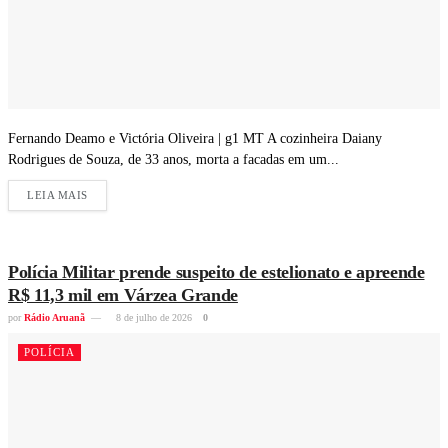
Fernando Deamo e Victória Oliveira | g1 MT A cozinheira Daiany
Rodrigues de Souza, de 33 anos, morta a facadas em um...
LEIA MAIS
Polícia Militar prende suspeito de estelionato e apreende
R$ 11,3 mil em Várzea Grande
por
Rádio Aruanã
8 de julho de 2026
0
POLÍCIA