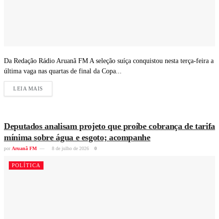
Da Redação Rádio Aruanã FM A seleção suíça conquistou nesta terça-feira a
última vaga nas quartas de final da Copa...
LEIA MAIS
Deputados analisam projeto que proíbe cobrança de tarifa
mínima sobre água e esgoto; acompanhe
por
Aruanã FM
8 de julho de 2026
0
POLÍTICA