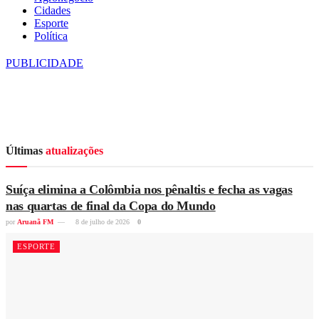
Cidades
Esporte
Política
PUBLICIDADE
Últimas
atualizações
Suíça elimina a Colômbia nos pênaltis e fecha as vagas
nas quartas de final da Copa do Mundo
por
Aruanã FM
8 de julho de 2026
0
ESPORTE