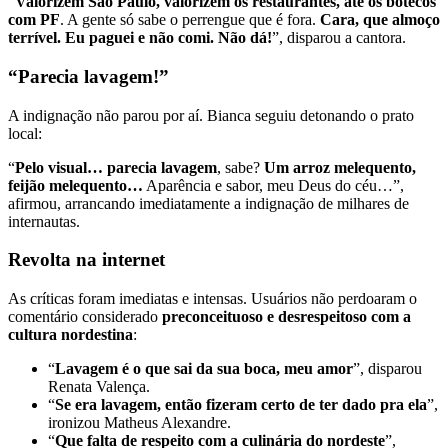
“
Valorizem São Paulo, valorizem os restaurantes, até os botecos
com PF
. A gente só sabe o perrengue que é fora.
Cara, que almoço
terrível. Eu paguei e não comi. Não dá!
”, disparou a cantora.
“Parecia lavagem!”
A indignação não parou por aí. Bianca seguiu detonando o prato
local:
“
Pelo visual… parecia lavagem
, sabe?
Um arroz melequento,
feijão melequento…
Aparência e sabor, meu Deus do céu…”,
afirmou, arrancando imediatamente a indignação de milhares de
internautas.
Revolta na internet
As críticas foram imediatas e intensas. Usuários não perdoaram o
comentário considerado
preconceituoso e desrespeitoso com a
cultura nordestina
:
“
Lavagem é o que sai da sua boca, meu amor
”, disparou
Renata Valença.
“
Se era lavagem, então fizeram certo de ter dado pra ela
”,
ironizou Matheus Alexandre.
“
Que falta de respeito com a culinária do nordeste
”,