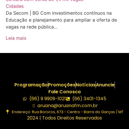
Cidades
Da Secom | BG Com investimentos contínuos na
Educação e planejamento para ampliar a oferta de
vagas na rede pública...
Leia mais
Programação
Promoções
Notícias
Anuncie
Fale Conosco
(66) 9 9909-1021
(66) 3401-1345
aruana@aruanafm.com.br
Endereço: Rua Bororos, 673 - Centro - Barra do Garças / MT
2024 | Todos Direitos Reservados