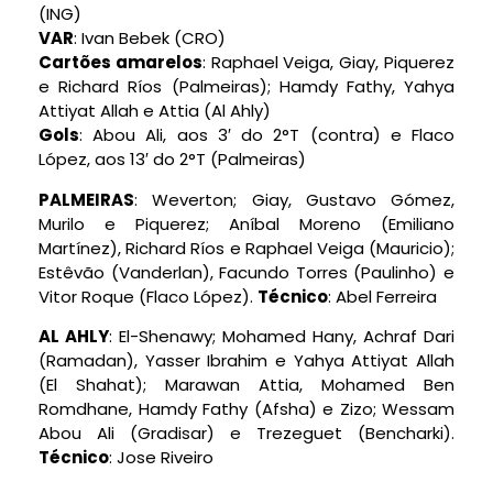
(ING)
VAR
: Ivan Bebek (CRO)
Cartões amarelos
: Raphael Veiga, Giay, Piquerez
e Richard Ríos (Palmeiras); Hamdy Fathy, Yahya
Attiyat Allah e Attia (Al Ahly)
Gols
: Abou Ali, aos 3′ do 2°T (contra) e Flaco
López, aos 13′ do 2°T (Palmeiras)
PALMEIRAS
: Weverton; Giay, Gustavo Gómez,
Murilo e Piquerez; Aníbal Moreno (Emiliano
Martínez), Richard Ríos e Raphael Veiga (Mauricio);
Estêvão (Vanderlan), Facundo Torres (Paulinho) e
Vitor Roque (Flaco López).
Técnico
: Abel Ferreira
AL AHLY
: El-Shenawy; Mohamed Hany, Achraf Dari
(Ramadan), Yasser Ibrahim e Yahya Attiyat Allah
(El Shahat); Marawan Attia, Mohamed Ben
Romdhane, Hamdy Fathy (Afsha) e Zizo; Wessam
Abou Ali (Gradisar) e Trezeguet (Bencharki).
Técnico
: Jose Riveiro