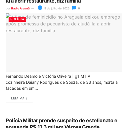
la a abrir restaurante, diz família
por
Rádio Aruanã
8 de julho de 2026
0
POLÍCIA
Fernando Deamo e Victória Oliveira | g1 MT A
cozinheira Daiany Rodrigues de Souza, de 33 anos, morta a
facadas em um...
LEIA MAIS
Polícia Militar prende suspeito de estelionato e
apreende R$ 11,3 mil em Várzea Grande