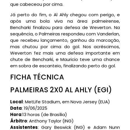
que cabeceou por cima.
Já perto do fim, o Al Ahly chegou com perigo, e
após uma bola viva na área palmeirense,
Bencharki finalizou para defesa de Weverton. Na
sequência, o Palmeiras respondeu com Vanderlan,
que recebeu lançamento, ganhou da marcação,
mas chutou por cima do gol. Nos acréscimos,
Weverton fez mais uma defesa importante em
chute de Bencharki, e Mauricio teve uma chance
em sobra de escanteio, finalizando perto do gol.
FICHA TÉCNICA
PALMEIRAS 2X0 AL AHLY (EGI)
Local
: MetLife Stadium, em Nova Jersey (EUA)
Data
: 19/06/2025
Hora
:13 horas (de Brasília)
Árbitro
: Anthony Taylor (ING)
Assistentes
: Gary Beswick (ING) e Adam Nunn