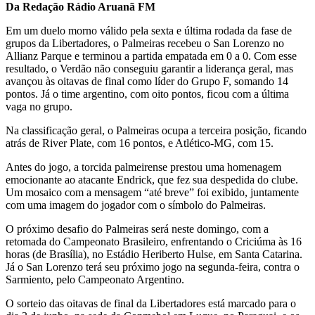
Da Redação Rádio Aruanã FM
Em um duelo morno válido pela sexta e última rodada da fase de
grupos da Libertadores, o Palmeiras recebeu o San Lorenzo no
Allianz Parque e terminou a partida empatada em 0 a 0. Com esse
resultado, o Verdão não conseguiu garantir a liderança geral, mas
avançou às oitavas de final como líder do Grupo F, somando 14
pontos. Já o time argentino, com oito pontos, ficou com a última
vaga no grupo.
Na classificação geral, o Palmeiras ocupa a terceira posição, ficando
atrás de River Plate, com 16 pontos, e Atlético-MG, com 15.
Antes do jogo, a torcida palmeirense prestou uma homenagem
emocionante ao atacante Endrick, que fez sua despedida do clube.
Um mosaico com a mensagem “até breve” foi exibido, juntamente
com uma imagem do jogador com o símbolo do Palmeiras.
O próximo desafio do Palmeiras será neste domingo, com a
retomada do Campeonato Brasileiro, enfrentando o Criciúma às 16
horas (de Brasília), no Estádio Heriberto Hulse, em Santa Catarina.
Já o San Lorenzo terá seu próximo jogo na segunda-feira, contra o
Sarmiento, pelo Campeonato Argentino.
O sorteio das oitavas de final da Libertadores está marcado para o