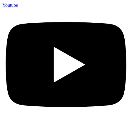
Youtube