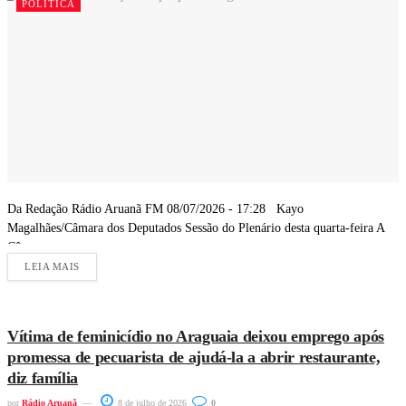
POLÍTICA
Da Redação Rádio Aruanã FM 08/07/2026 - 17:28 Kayo
Magalhães/Câmara dos Deputados Sessão do Plenário desta quarta-feira A
Câmara...
LEIA MAIS
Vítima de feminicídio no Araguaia deixou emprego após
promessa de pecuarista de ajudá-la a abrir restaurante,
diz família
por
Rádio Aruanã
8 de julho de 2026
0