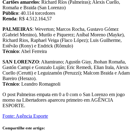
Cartões amarelos
: Richard Ríos (Palmeiras); Alexis Cuello,
Romaña e Braida (San Lorenzo)
Público
: 40.114 torcedores
Renda
: R$ 4.512.164,57
PALMEIRAS
: Weverton; Marcos Rocha, Gustavo Gómez
(Gabriel Menino), Murilo e Piquerez; Aníbal Moreno (Mayke),
Richard Rios, Raphael Veiga (Flaco López); Luis Guilherme,
Estêvão (Rony) e Endrick (Rômulo)
Técnico
: Abel Ferreira
SAN LORENZO
: Altamirano; Agustín Giay, Jhohan Romaña,
Gastón Campi e Gonzalo Luján; Eric Remedi, Elian Irala, Alexis
Cuello (Cerutti) e Leguizamón (Peruzzi); Malcom Braida e Adam
Bareiro (Herazo).
Técnico
: Leandro Romagnoli
O post Palmeiras empata em 0 a 0 com o San Lorenzo em jogo
morno na Libertadores apareceu primeiro em AGÊNCIA
ESPORTE.
Fonte: Agência Esporte
Compartilhe este artigo: