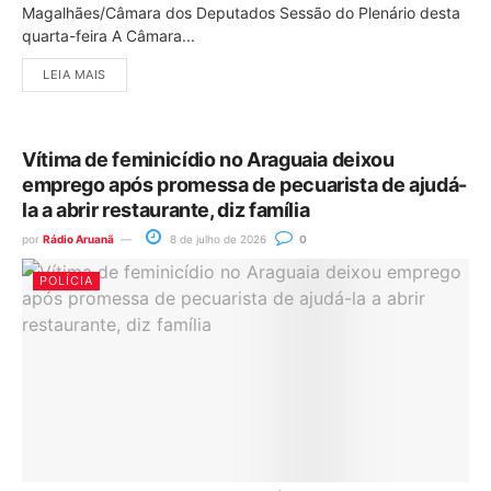
Magalhães/Câmara dos Deputados Sessão do Plenário desta
quarta-feira A Câmara...
LEIA MAIS
Vítima de feminicídio no Araguaia deixou
emprego após promessa de pecuarista de ajudá-
la a abrir restaurante, diz família
por
Rádio Aruanã
8 de julho de 2026
0
POLÍCIA