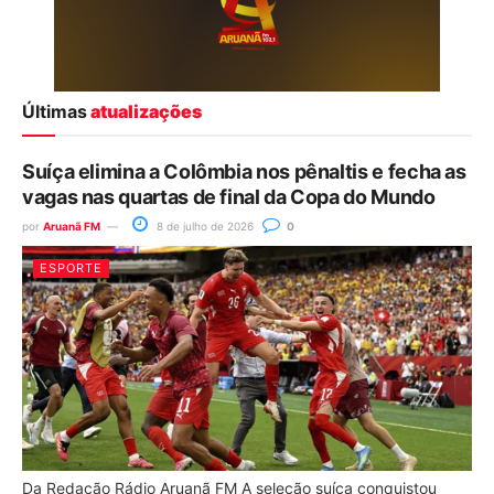
Últimas
atualizações
Suíça elimina a Colômbia nos pênaltis e fecha as
vagas nas quartas de final da Copa do Mundo
por
Aruanã FM
8 de julho de 2026
0
ESPORTE
Da Redação Rádio Aruanã FM A seleção suíça conquistou