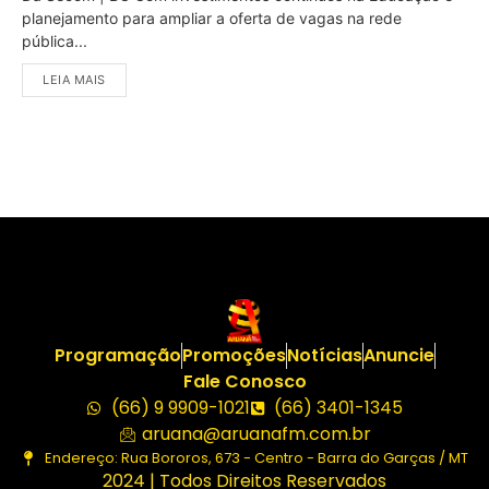
planejamento para ampliar a oferta de vagas na rede
pública...
LEIA MAIS
Programação
Promoções
Notícias
Anuncie
Fale Conosco
(66) 9 9909-1021
(66) 3401-1345
aruana@aruanafm.com.br
Endereço: Rua Bororos, 673 - Centro - Barra do Garças / MT
2024 | Todos Direitos Reservados