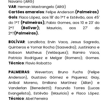
Navarro (ARG)
VAR
: Hernan Mastrangelo (ARG)
Cartões amarelos
: Felipe Anderson
(Palmeiras)
Gols
: Flaco López, aos 18′ do 1°T e Estêvão, aos 45′
do 1°T
(Palmeiras)
;
Fabio Gomes, aos 10 e 23′ do
2°T
(Bolívar);
Mauricio, aos 27′ do
2°T
(Palmeiras).
BOLÍVAR
: Lanzillota; Ervin Vaca, Jesus Sagredo,
Quinteros e Yomar Rocha (Saavedra); Justiniano e
Robson Matheus (Velásquez); Ramiro Vaca,
Patricio Rodríguez e Melgar (Romero); Gomes.
Técnico
: Flavio Robatto
PALMEIRAS
: Weverton; Bruno Fuchs (Felipe
Anderson), Gustavo Gómez e Piquerez; Giay,
Aníbal Moreno, Emiliano Martínez (Allan) e
Vanderlan (Benedetti); Facundo Torres (Lucas
Evangelista), Estêvão (Mauricio) e Flaco López.
Técnico
: Abel Ferreira