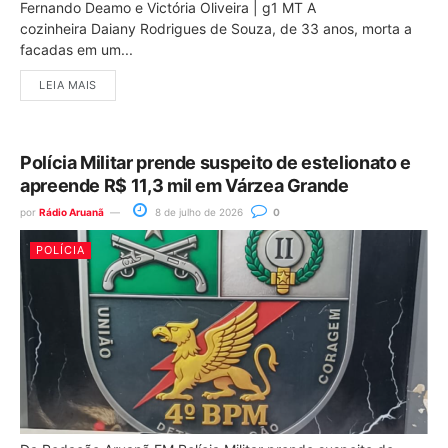
Fernando Deamo e Victória Oliveira | g1 MT A
cozinheira Daiany Rodrigues de Souza, de 33 anos, morta a
facadas em um...
LEIA MAIS
Polícia Militar prende suspeito de estelionato e
apreende R$ 11,3 mil em Várzea Grande
por
Rádio Aruanã
8 de julho de 2026
0
POLÍCIA