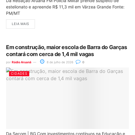
Da Redação Aruanã FM Polícia Militar prende suspeito de
estelionato e apreende R$ 11,3 mil em Várzea Grande Fonte:
PM/MT
LEIA MAIS
Em construção, maior escola de Barra do Garças
contará com cerca de 1,4 mil vagas
por
Rádio Aruanã
8 de julho de 2026
0
CIDADES
Da Secom | BG Com investimentos contínuos na Educação e