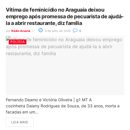
Vítima de feminicídio no Araguaia deixou
emprego após promessa de pecuarista de ajudá-
la a abrir restaurante, diz família
por
Rádio Aruanã
8 de julho de 2026
0
POLÍCIA
Fernando Deamo e Victória Oliveira | g1 MT A
cozinheira Daiany Rodrigues de Souza, de 33 anos, morta a
facadas em um...
LEIA MAIS