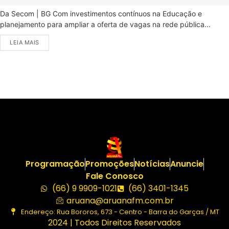
Da Secom | BG Com investimentos contínuos na Educação e
planejamento para ampliar a oferta de vagas na rede pública...
LEIA MAIS
Programação
Promoções
Notícias
Anuncie
Fale Conosco
(66) 9 9909-1021
(66) 3401-1345
aruana@aruanafm.com.br
Endereço: Rua Bororos, 673 - Centro - Barra do Garças / MT
2024 | Todos Direitos Reservados