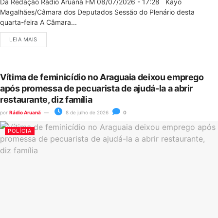
Da Redação Rádio Aruanã FM 08/07/2026 - 17:28 Kayo
Magalhães/Câmara dos Deputados Sessão do Plenário desta
quarta-feira A Câmara...
LEIA MAIS
Vítima de feminicídio no Araguaia deixou emprego
após promessa de pecuarista de ajudá-la a abrir
restaurante, diz família
por
Rádio Aruanã
8 de julho de 2026
0
POLÍCIA