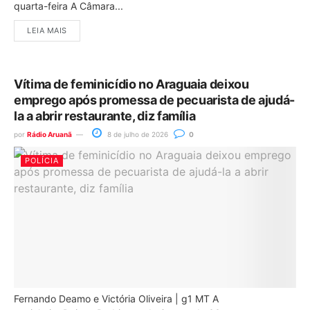
quarta-feira A Câmara...
LEIA MAIS
Vítima de feminicídio no Araguaia deixou
emprego após promessa de pecuarista de ajudá-
la a abrir restaurante, diz família
por
Rádio Aruanã
8 de julho de 2026
0
POLÍCIA
Fernando Deamo e Victória Oliveira | g1 MT A