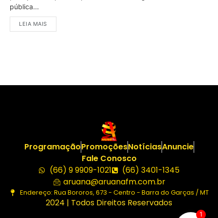
pública...
LEIA MAIS
Programação
Promoções
Notícias
Anuncie
Fale Conosco
(66) 9 9909-1021
(66) 3401-1345
aruana@aruanafm.com.br
Endereço: Rua Bororos, 673 - Centro - Barra do Garças / MT
2024 | Todos Direitos Reservados
1