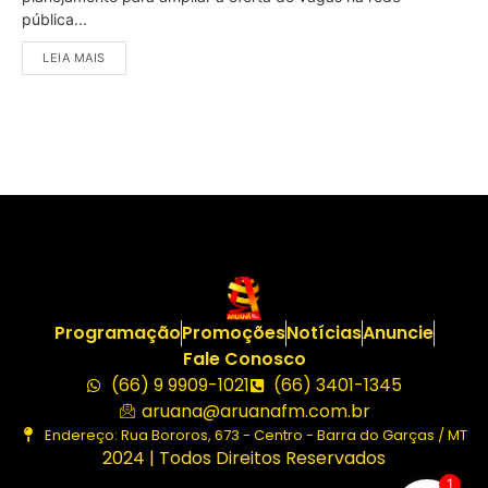
pública...
LEIA MAIS
Programação
Promoções
Notícias
Anuncie
Fale Conosco
(66) 9 9909-1021
(66) 3401-1345
aruana@aruanafm.com.br
Endereço: Rua Bororos, 673 - Centro - Barra do Garças / MT
2024 | Todos Direitos Reservados
1