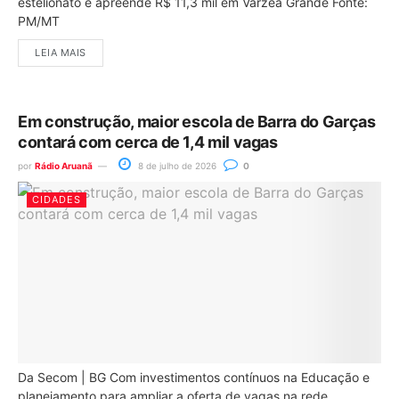
estelionato e apreende R$ 11,3 mil em Várzea Grande Fonte:
PM/MT
LEIA MAIS
Em construção, maior escola de Barra do Garças
contará com cerca de 1,4 mil vagas
por
Rádio Aruanã
8 de julho de 2026
0
CIDADES
Da Secom | BG Com investimentos contínuos na Educação e
planejamento para ampliar a oferta de vagas na rede