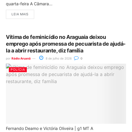
quarta-feira A Câmara...
LEIA MAIS
Vítima de feminicídio no Araguaia deixou
emprego após promessa de pecuarista de ajudá-
la a abrir restaurante, diz família
por
Rádio Aruanã
8 de julho de 2026
0
POLÍCIA
Fernando Deamo e Victória Oliveira | g1 MT A