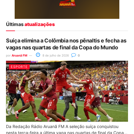
Últimas
atualizações
Suíça elimina a Colômbia nos pênaltis e fecha as
vagas nas quartas de final da Copa do Mundo
por
Aruanã FM
8 de julho de 2026
0
ESPORTE
Da Redação Rádio Aruanã FM A seleção suíça conquistou
nesta terça-feira a última vaga nas quartas de final da Copa...