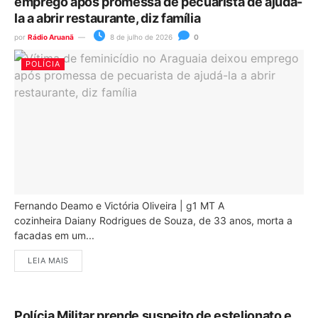
emprego após promessa de pecuarista de ajudá-
la a abrir restaurante, diz família
por
Rádio Aruanã
8 de julho de 2026
0
POLÍCIA
Fernando Deamo e Victória Oliveira | g1 MT A
cozinheira Daiany Rodrigues de Souza, de 33 anos, morta a
facadas em um...
LEIA MAIS
Polícia Militar prende suspeito de estelionato e