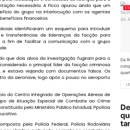
tação necessária. A Ficco apurou ainda que um
ES
efício do grupo na interlocução com os agentes
benefícios financeiros.
liciais identificaram um esquema para introduzir
l e transferências de lideranças da facção para
o, a fim de facilitar a comunicação com o grupo
ade.
cado que dois alvos da investigação fugiram para o
Da R
onsiderado o principal líder da facção criminosa
conq
e, e estava viajando com documentos falsos. Os
quart
tro da aeronave, logo após o pouso no aeroporto
LE
io do Centro Integrado de Operações Aéreas de
rupo de Atuação Especial de Combate ao Crime
De
stituída pelo Ministério Público Estadual, Ppolícia
ducativo.
qu
ta
mposta pela Polícia Federal, Polícia Rodoviária