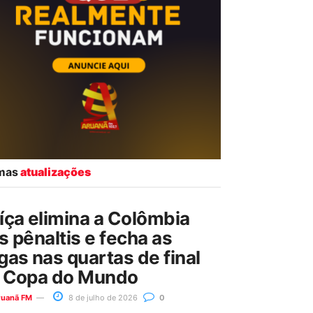
imas
atualizações
íça elimina a Colômbia
s pênaltis e fecha as
gas nas quartas de final
 Copa do Mundo
ruanã FM
8 de julho de 2026
0