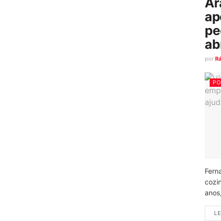
Ar
ap
pe
ab
por
R
PO
Fern
cozi
anos
LE