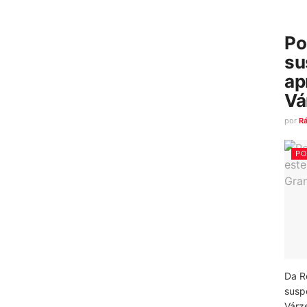
Po
su
ap
Vá
por
R
PO
Da R
susp
Várz