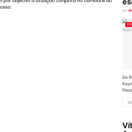
es
 e tem por objetivo a atuação conjunta no combate ao
osso.
por
A
PO
Da R
Kayo
Plená
LE
Ví