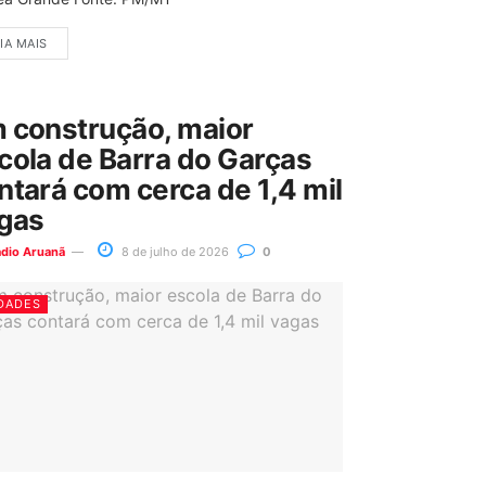
IA MAIS
 construção, maior
cola de Barra do Garças
ntará com cerca de 1,4 mil
gas
ádio Aruanã
8 de julho de 2026
0
DADES