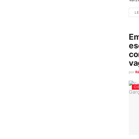
LE
Em
es
co
va
por
R
CI