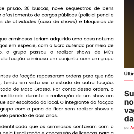
e prisão, 36 buscas, nove sequestros de bens
e afastamento de cargos públicos (policial penal e
ões de atividades (casa de shows) e bloqueios de
 que criminosos teriam adquirido uma casa noturna
agos em espécie, com o lucro auferido por meio de
ntão, o grupo passou a realizar shows de MCs
pela facção criminosa em conjunto com um grupo
Últ
rantes da facção repassaram ordens para que não
o, tendo em vista ser o estado de outra facção,
estado de Mato Grosso. Por conta dessa ordem, o
Su
 hostilizado durante a realização de um show em
no
e sair escoltado do local. O integrante da facção
va
grupo com a pena de ficar sem realizar shows e
elo período de dois anos.
da
 identificado que os criminosos contavam com o
por
A
 pela fiscalização e concessão de licenças para a