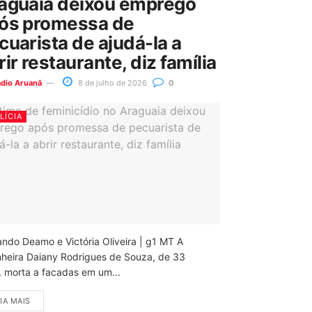
aguaia deixou emprego
ós promessa de
cuarista de ajudá-la a
rir restaurante, diz família
ádio Aruanã
8 de julho de 2026
0
LÍCIA
ando Deamo e Victória Oliveira | g1 MT A
nheira Daiany Rodrigues de Souza, de 33
, morta a facadas em um...
IA MAIS