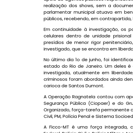
realização dos shows, sem a documen
parlamentar municipal atuava em ben
públicos, recebendo, em contrapartida, 
Em continuidade à investigação, os po
celulares dentro de unidade prisiona
presídios de menor rigor penitenciári
investigado, que se encontra em liberd
No último dia 1o de junho, foi identifi
estado do Rio de Janeiro. Um deles é c
investigada, atualmente em liberdad
criminosos foram abordados ainda den
carioca de Santos Dumont.
A Operação Ragnatela contou com apo
Segurança Pública (Ciopaer) e do G
Organizado, força-tarefa permanente con
Civil, PM, Polícia Penal e Sistema Socioe
A Ficco-MT é uma força integrada, co