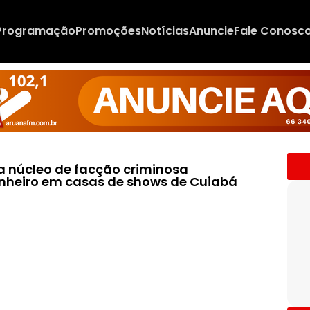
Programação
Promoções
Notícias
Anuncie
Fale Conosc
a núcleo de facção criminosa
inheiro em casas de shows de Cuiabá