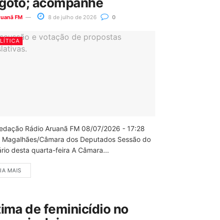
goto; acompanhe
ruanã FM
8 de julho de 2026
0
LÍTICA
edação Rádio Aruanã FM 08/07/2026 - 17:28
 Magalhães/Câmara dos Deputados Sessão do
rio desta quarta-feira A Câmara...
IA MAIS
tima de feminicídio no