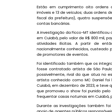
Estão em cumprimento oito ordens d
imóveis e 13 de veículos; duas ordens d
fiscal da prefeitura), quatro suspens
contas bancárias.
A investigação da Ficco-MT identificou
em Cuiabá, pelo valor de R$ 800 mil, p
atividades ilícitas. A partir de e
nacionalmente conhecidos, custeado 
de promotores de eventos.
Foi identificado também que os integ
fosse contratado artista de São Paul
possivelmente, rival da que atua no 
artista conhecido como MC Daniel foi
Cuiabá, em dezembro de 2023, e teve qu
que promoveu o show foi punido pelo 
frequentar casas noturnas em Cuiabá, p
Durante as investigações também foi
apoio de agentes públicos responsáveis