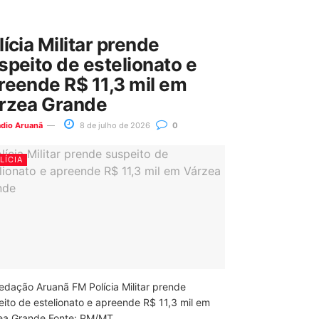
lícia Militar prende
speito de estelionato e
reende R$ 11,3 mil em
rzea Grande
ádio Aruanã
8 de julho de 2026
0
LÍCIA
edação Aruanã FM Polícia Militar prende
eito de estelionato e apreende R$ 11,3 mil em
ea Grande Fonte: PM/MT