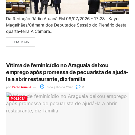
Da Redação Rádio Aruanã FM 08/07/2026 - 17:28 Kayo
Magalhães/Câmara dos Deputados Sessão do Plenário desta
quarta-feira A Câmara...
LEIA MAIS
Vítima de feminicídio no Araguaia deixou
emprego após promessa de pecuarista de ajudá-
la a abrir restaurante, diz família
por
Rádio Aruanã
8 de julho de 2026
0
POLÍCIA