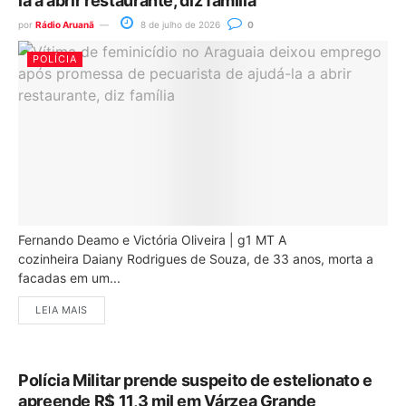
la a abrir restaurante, diz família
por
Rádio Aruanã
8 de julho de 2026
0
POLÍCIA
Fernando Deamo e Victória Oliveira | g1 MT A
cozinheira Daiany Rodrigues de Souza, de 33 anos, morta a
facadas em um...
LEIA MAIS
Polícia Militar prende suspeito de estelionato e
apreende R$ 11,3 mil em Várzea Grande