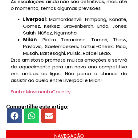
As escalações ainda não são definitivas, mas, até
o momento, temos algumas previsões:
Liverpool
: Mamardashvili; Frimpong, Konaté,
Gomez, Kerkez; Gravenberch, Endo, Jones;
Salah, Núñez, Ngumoha.
Milan
: Pietro Terraciano; Tomori, Thiaw,
Pavlovic, Saelemaekers, Loftus-Cheek, Ricci,
Musah, Bartesaghi, Pulisic, Rafael Leão.
Este amistoso promete muitas emoções e servirá
de aquecimento para um novo ano competitivo
em ambas as ligas. Não perca a chance de
assistir ao duelo entre Liverpool e Milan!
Fonte: MovimentoCountry
Compartilhe este artigo:
NAVEGAÇÃO