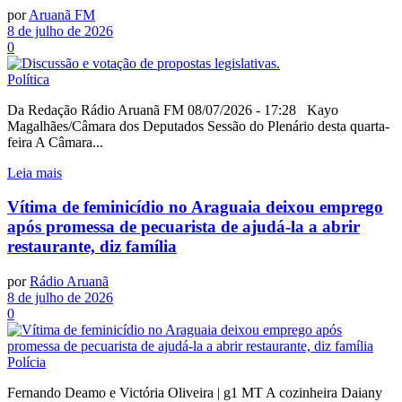
por
Aruanã FM
8 de julho de 2026
0
Política
Da Redação Rádio Aruanã FM 08/07/2026 - 17:28 Kayo
Magalhães/Câmara dos Deputados Sessão do Plenário desta quarta-
feira A Câmara...
Leia mais
Vítima de feminicídio no Araguaia deixou emprego
após promessa de pecuarista de ajudá-la a abrir
restaurante, diz família
por
Rádio Aruanã
8 de julho de 2026
0
Polícia
Fernando Deamo e Victória Oliveira | g1 MT A cozinheira Daiany