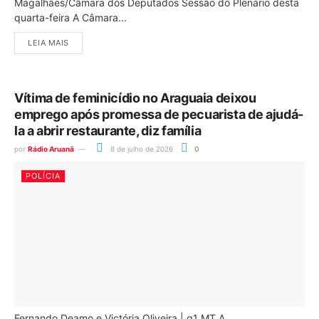
Magalhães/Câmara dos Deputados Sessão do Plenário desta
quarta-feira A Câmara...
LEIA MAIS
Vítima de feminicídio no Araguaia deixou
emprego após promessa de pecuarista de ajudá-
la a abrir restaurante, diz família
por
Rádio Aruanã
8 de julho de 2026
0
POLÍCIA
Fernando Deamo e Victória Oliveira | g1 MT A