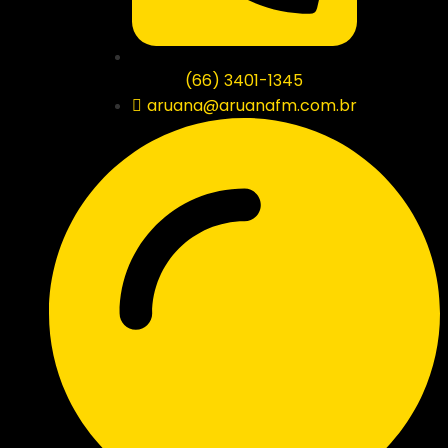
(66) 3401-1345
aruana@aruanafm.com.br