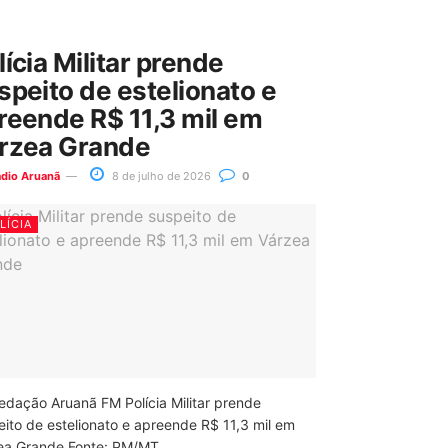
lícia Militar prende
speito de estelionato e
reende R$ 11,3 mil em
rzea Grande
ádio Aruanã
8 de julho de 2026
0
LÍCIA
edação Aruanã FM Polícia Militar prende
eito de estelionato e apreende R$ 11,3 mil em
ea Grande Fonte: PM/MT