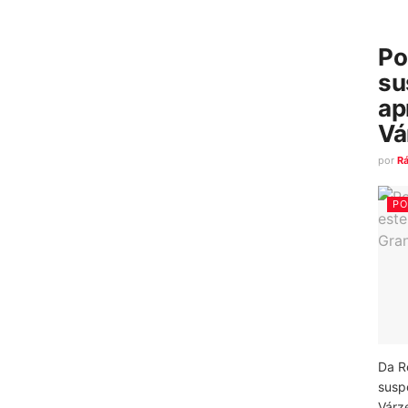
Po
su
ap
Vá
por
R
PO
Da R
susp
Várz