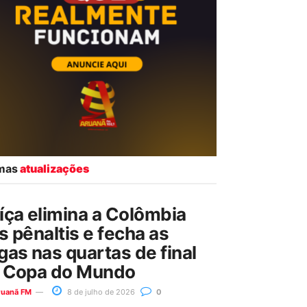
imas
atualizações
íça elimina a Colômbia
s pênaltis e fecha as
gas nas quartas de final
 Copa do Mundo
ruanã FM
8 de julho de 2026
0