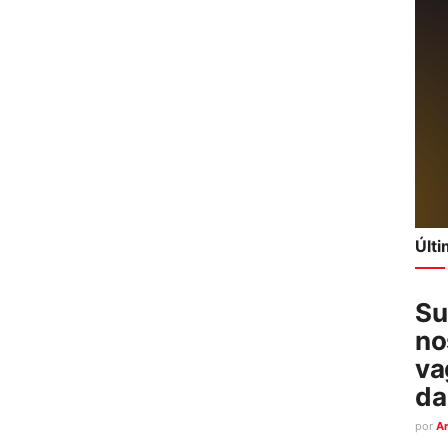
Últ
Su
no
va
da
por
A