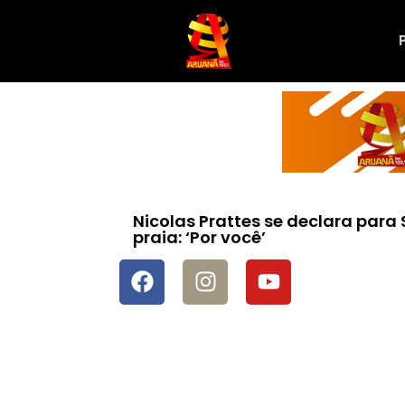
Nicolas Prattes se declara para
praia: ‘Por você’