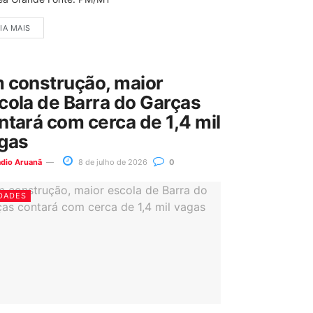
IA MAIS
 construção, maior
cola de Barra do Garças
ntará com cerca de 1,4 mil
gas
ádio Aruanã
8 de julho de 2026
0
DADES