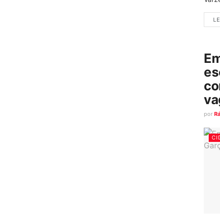
LE
Em
es
co
va
por
R
CI