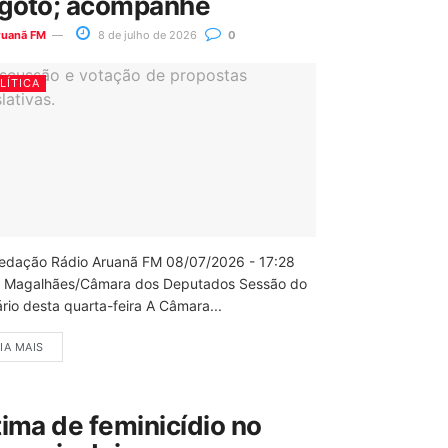
goto; acompanhe
ruanã FM
8 de julho de 2026
0
LÍTICA
edação Rádio Aruanã FM 08/07/2026 - 17:28
 Magalhães/Câmara dos Deputados Sessão do
rio desta quarta-feira A Câmara...
IA MAIS
tima de feminicídio no