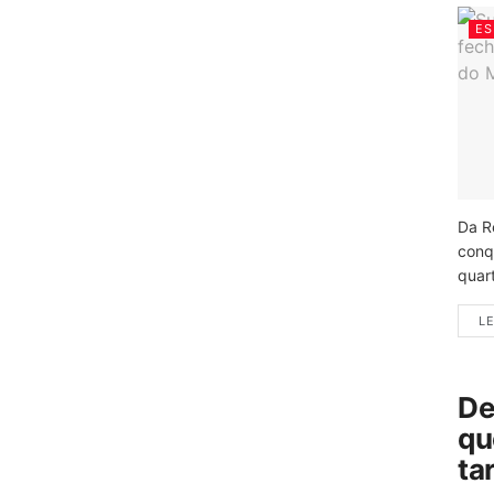
ES
Da R
conq
quart
LE
De
qu
ta