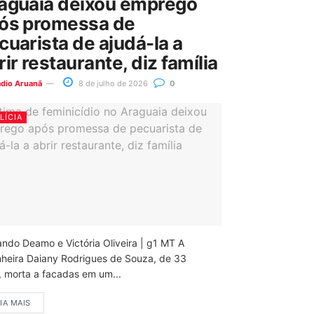
aguaia deixou emprego
ós promessa de
cuarista de ajudá-la a
rir restaurante, diz família
ádio Aruanã
8 de julho de 2026
0
LÍCIA
ando Deamo e Victória Oliveira | g1 MT A
nheira Daiany Rodrigues de Souza, de 33
, morta a facadas em um...
IA MAIS