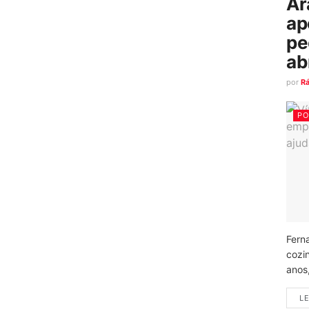
Ar
ap
pe
ab
por
R
PO
Fern
cozi
anos
LE