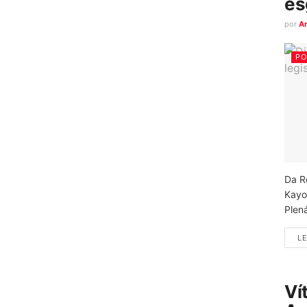
es
por
A
PO
Da R
Kayo
Plená
LE
Ví