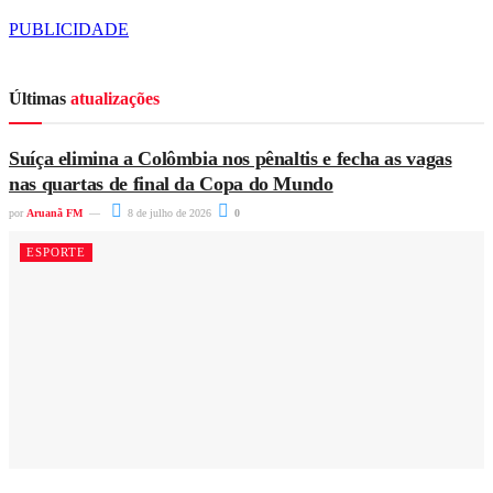
PUBLICIDADE
Últimas
atualizações
Suíça elimina a Colômbia nos pênaltis e fecha as vagas
nas quartas de final da Copa do Mundo
por
Aruanã FM
8 de julho de 2026
0
ESPORTE