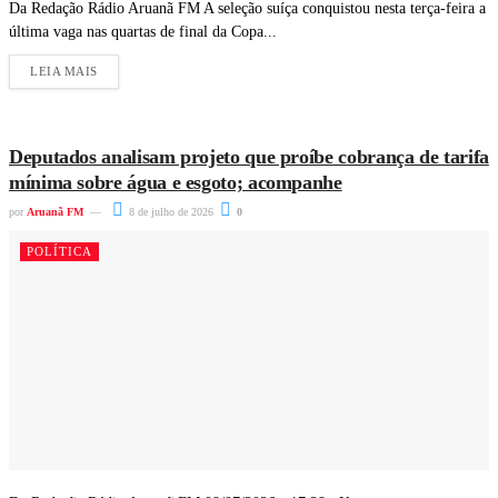
Da Redação Rádio Aruanã FM A seleção suíça conquistou nesta terça-feira a
última vaga nas quartas de final da Copa...
LEIA MAIS
Deputados analisam projeto que proíbe cobrança de tarifa
mínima sobre água e esgoto; acompanhe
por
Aruanã FM
8 de julho de 2026
0
POLÍTICA