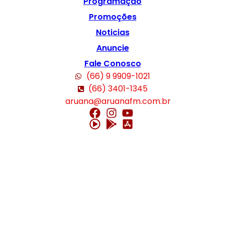
Programação
Promoções
Noticias
Anuncie
Fale Conosco
(66) 9 9909-1021
(66) 3401-1345
aruana@aruanafm.com.br
ibom giriş
casibom
casibom güncel giriş
casibom giriş
casibom
casibom 