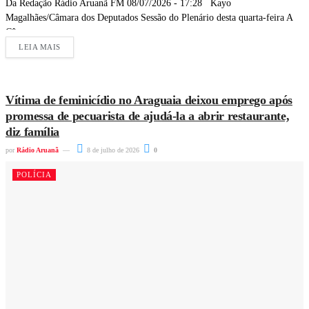
Da Redação Rádio Aruanã FM 08/07/2026 - 17:28 Kayo
Magalhães/Câmara dos Deputados Sessão do Plenário desta quarta-feira A
Câmara...
LEIA MAIS
Vítima de feminicídio no Araguaia deixou emprego após
promessa de pecuarista de ajudá-la a abrir restaurante,
diz família
por
Rádio Aruanã
8 de julho de 2026
0
POLÍCIA