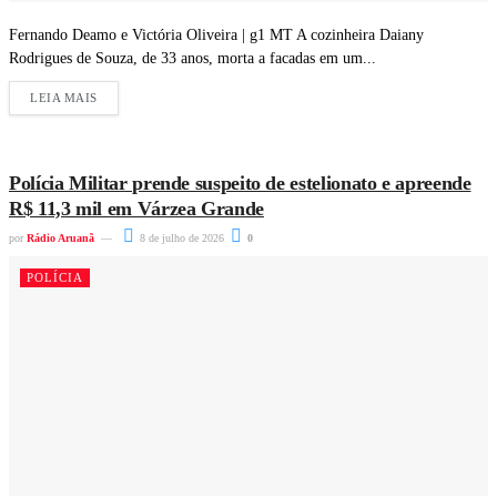
Fernando Deamo e Victória Oliveira | g1 MT A cozinheira Daiany
Rodrigues de Souza, de 33 anos, morta a facadas em um...
LEIA MAIS
Polícia Militar prende suspeito de estelionato e apreende
R$ 11,3 mil em Várzea Grande
por
Rádio Aruanã
8 de julho de 2026
0
POLÍCIA