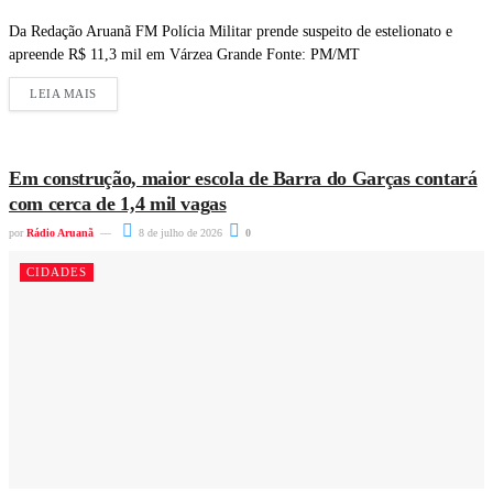
Da Redação Aruanã FM Polícia Militar prende suspeito de estelionato e
apreende R$ 11,3 mil em Várzea Grande Fonte: PM/MT
LEIA MAIS
Em construção, maior escola de Barra do Garças contará
com cerca de 1,4 mil vagas
por
Rádio Aruanã
8 de julho de 2026
0
CIDADES