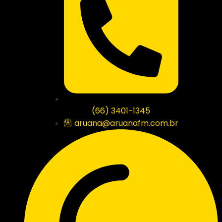
(66) 3401-1345
aruana@aruanafm.com.br