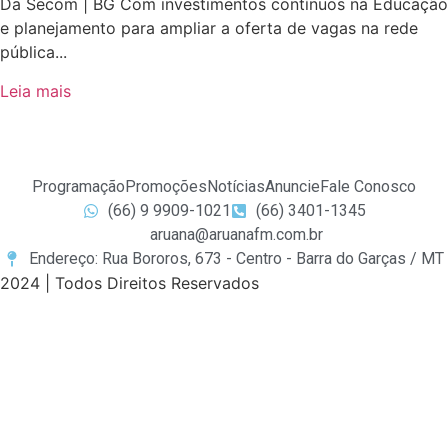
Da Secom | BG Com investimentos contínuos na Educação
e planejamento para ampliar a oferta de vagas na rede
pública...
Leia mais
Programação
Promoções
Notícias
Anuncie
Fale Conosco
(66) 9 9909-1021
(66) 3401-1345
aruana@aruanafm.com.br
Endereço: Rua Bororos, 673 - Centro - Barra do Garças / MT
2024 | Todos Direitos Reservados
et güncel giriş
starzbet giriş
starzbet
starzbet güncel giriş