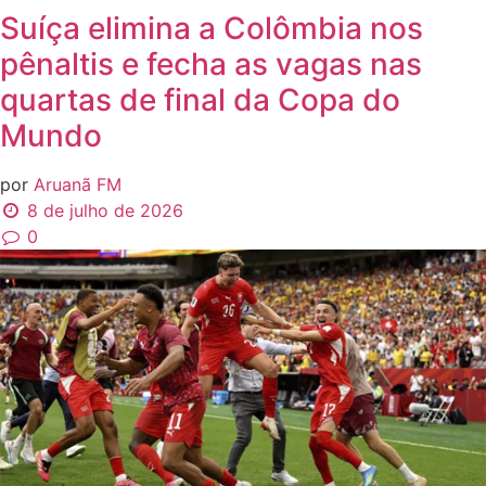
Suíça elimina a Colômbia nos
pênaltis e fecha as vagas nas
quartas de final da Copa do
Mundo
por
Aruanã FM
8 de julho de 2026
0